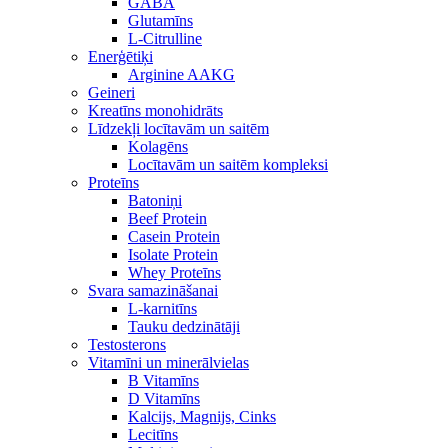
GABA
Glutamīns
L-Citrulline
Enerģētiķi
Arginine AAKG
Geineri
Kreatīns monohidrāts
Līdzekļi locītavām un saitēm
Kolagēns
Locītavām un saitēm kompleksi
Proteīns
Batoniņi
Beef Protein
Casein Protein
Isolate Protein
Whey Proteīns
Svara samazināšanai
L-karnitīns
Tauku dedzinātāji
Testosterons
Vitamīni un minerālvielas
B Vitamīns
D Vitamīns
Kalcijs, Magnijs, Cinks
Lecitīns