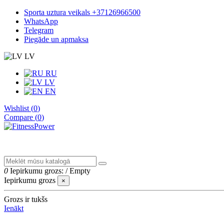
Sporta uztura veikals +37126966500
WhatsApp
Telegram
Piegāde un apmaksa
LV
RU
LV
EN
Wishlist (
0
)
Compare (
0
)
0
Iepirkumu grozs:
/
Empty
Iepirkumu grozs
×
Grozs ir tukšs
Ienākt