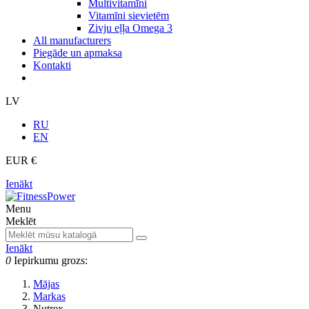
Multivitamīni
Vitamīni sievietēm
Zivju eļļa Omega 3
All manufacturers
Piegāde un apmaksa
Kontakti
LV
RU
EN
EUR €
Ienākt
Menu
Meklēt
Ienākt
0
Iepirkumu grozs:
Mājas
Markas
Nutrex