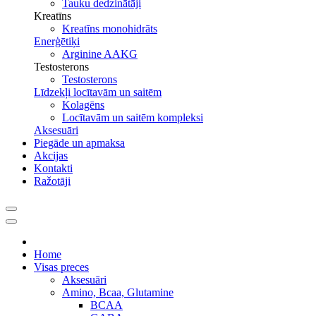
Tauku dedzinātāji
Kreatīns
Kreatīns monohidrāts
Enerģētiķi
Arginine AAKG
Testosterons
Testosterons
Līdzekļi locītavām un saitēm
Kolagēns
Locītavām un saitēm kompleksi
Aksesuāri
Piegāde un apmaksa
Akcijas
Kontakti
Ražotāji
Home
Visas preces
Aksesuāri
Amino, Bcaa, Glutamine
BCAA