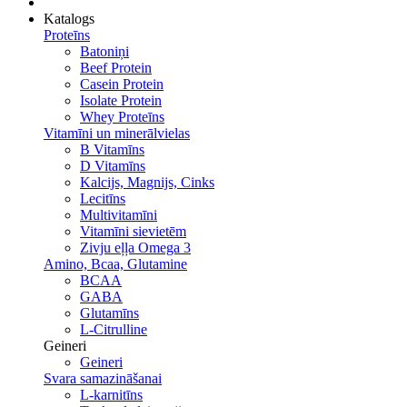
Katalogs
Proteīns
Batoniņi
Beef Protein
Casein Protein
Isolate Protein
Whey Proteīns
Vitamīni un minerālvielas
B Vitamīns
D Vitamīns
Kalcijs, Magnijs, Cinks
Lecitīns
Multivitamīni
Vitamīni sievietēm
Zivju eļļa Omega 3
Amino, Bcaa, Glutamine
BCAA
GABA
Glutamīns
L-Citrulline
Geineri
Geineri
Svara samazināšanai
L-karnitīns