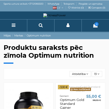
Sporta uztura veikals +37126966500
WhatsApp
Telegram
Piegāde un apmaksa
LV
Wishlist (
0
)
Compare (
0
)
0
Mājas
Markas
Optimum nutrition
Produktu saraksts pēc
zīmola Optimum nutrition
Atbilstība
13
-3,00 €
Nav noliktavā
55,00 €
Geineri
Optimum Gold
58,00 €
Standard
Gainer