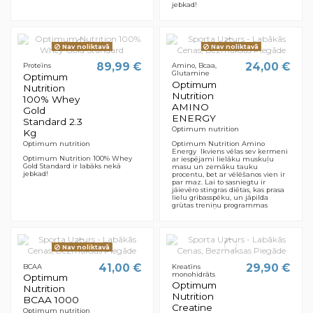
jebkad!
Nav noliktavā
Nav noliktavā
89,99 €
24,00 €
Proteīns
Amino, Bcaa,
Glutamine
Optimum
Optimum
Nutrition
Nutrition
100% Whey
AMINO
Gold
ENERGY
Standard 2.3
Optimum nutrition
Kg
Optimum Nutrition Amino
Optimum nutrition
Energy Ikviens vēlas sev ķermeni
Optimum Nutrition 100% Whey
ar iespējami lielāku muskuļu
Gold Standard ir labāks nekā
masu un zemāku tauku
jebkad!
procentu, bet ar vēlēšanos vien ir
par maz. Lai to sasniegtu ir
jāievēro stingras diētas, kas prasa
lielu gribasspēku, un jāpilda
grūtas treniņu programmas
Nav noliktavā
41,00 €
29,90 €
BCAA
Kreatīns
monohidrāts
Optimum
Optimum
Nutrition
Nutrition
BCAA 1000
Creatine
Optimum nutrition