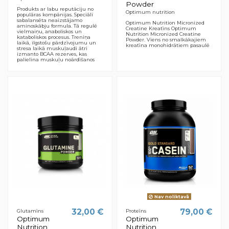
Powder
Produkts ar labu reputāciju no
Optimum nutrition
populāras kompānijas. Speciāli
sabalansēta neaizstājamo
Optimum Nutrition Micronized
aminoskābju formula. Tā regulē
Creatine Kreatīns Optimum
vielmaiņu, anaboliskos un
Nutrition Micronized Creatine
kataboliskos procesus. Treniņa
Powder. Viens no smalkākajiem
laikā, ilgstošu pārdzīvojumu un
kreatīna monohidrātiem pasaulē
stresa laikā muskuļaudi ātri
izmanto BCAA rezerves, kas
palielina muskuļu noārdīšanos
Nav noliktavā
32,00 €
79,00 €
Glutamīns
Proteīns
Optimum
Optimum
Nutrition
Nutrition