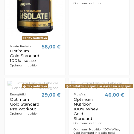
Optimum nutrition
Nav noliktavā
58,00 €
Isolate Protein
Optimum
Gold Standard
100% Isolate
Optimum nutrition
Nav noliktavā
Produkts pieejams ar dažādām iespējām
29,00 €
46,00 €
Enerģētiķi
Proteīns
Optimum
Optimum
Gold Standard
Nutrition
Pre Workout
100% Whey
Gold
Optimum nutrition
Standard
Optimum nutrition
Optimum Nutrition 100% Whey
Gold Standard ir labāks nekā