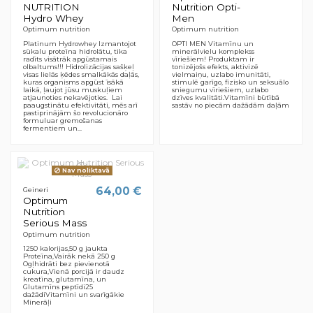
NUTRITION
Nutrition Opti-
Hydro Whey
Men
Optimum nutrition
Optimum nutrition
Platinum Hydrowhey Izmantojot
OPTI MEN Vitamīnu un
sūkalu proteīna hidrolātu, tika
minerālvielu komplekss
radīts visātrāk apgūstamais
vīriešiem! Produktam ir
olbaltums!!! Hidrolizācijas sašķeļ
tonizējošs efekts, aktivizē
visas lielās ķēdes smalkākās daļās,
vielmaiņu, uzlabo imunitāti,
kuras organisms apgūst īsākā
stimulē garīgo, fizisko un seksuālo
laikā, ļaujot jūsu muskuļiem
sniegumu vīriešiem, uzlabo
atjaunoties nekavējoties. Lai
dzīves kvalitāti.Vitamīni būtībā
paaugstinātu efektivitāti, mēs arī
sastāv no piecām dažādām daļām
pastiprinājām šo revolucionāro
formuluar gremošanas
fermentiem un...
Nav noliktavā
64,00 €
Geineri
Optimum
Nutrition
Serious Mass
Optimum nutrition
1250 kalorijas,50 g jaukta
Proteīna,Vairāk nekā 250 g
Ogļhidrāti bez pievienotā
cukura,Vienā porcijā ir daudz
kreatīna, glutamīna, un
Glutamīns peptīdi25
dažādiVitamīni un svarīgākie
Minerāļi