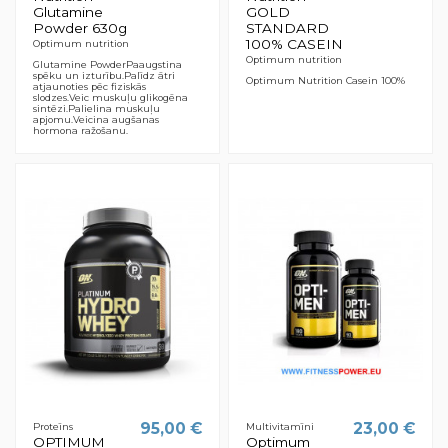
Glutamine
GOLD
Powder 630g
STANDARD
100% CASEIN
Optimum nutrition
Optimum nutrition
Glutamine PowderPaaugstina
spēku un izturību.Palīdz ātri
Optimum Nutrition Casein 100%
atjaunoties pēc fiziskās
slodzes.Veic muskuļu glikogēna
sintēzi.Palielina muskuļu
apjomu.Veicina augšanas
hormona ražošanu.
95,00 €
23,00 €
Proteīns
Multivitamīni
OPTIMUM
Optimum