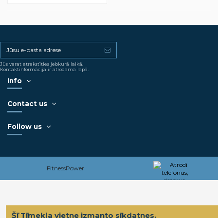
Jūs varat atrakstīties jebkurā laikā.
Kontaktinformācija ir atrodama lapā.
Info
Contact us
Follow us
FitnessPower
Šī Tīmekļa vietne izmanto sīkdatnes.