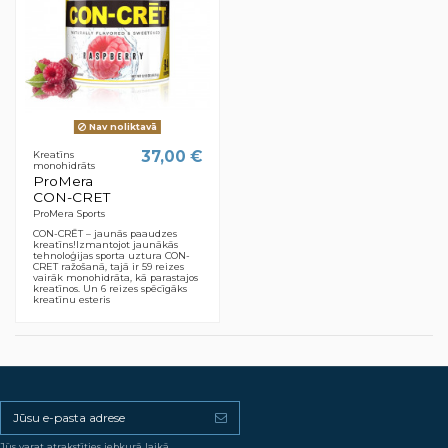
Nav noliktavā
37,00 €
Kreatīns
monohidrāts
ProMera
CON-CRET
ProMera Sports
CON-CRĒT – jaunās paaudzes
kreatīns!Izmantojot jaunākās
tehnoloģijas sporta uztura CON-
CRET ražošanā, tajā ir 59 reizes
vairāk monohidrāta, kā parastajos
kreatīnos. Un 6 reizes spēcīgāks
kreatīnu esteris
Jūs varat atrakstīties jebkurā laikā.