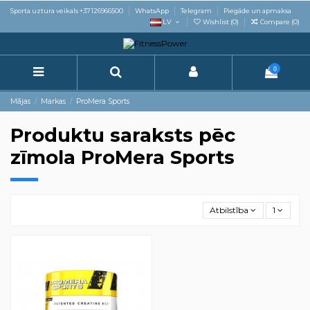
Sporta uztura veikals +37126966500
WhatsApp
Telegram
Piegāde un apmaksa
LV
Wishlist (
0
)
Compare (
0
)
0
Mājas
Markas
ProMera Sports
Produktu saraksts pēc
zīmola ProMera Sports
Atbilstība
1