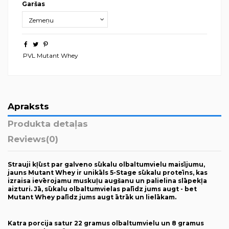
Garšas
PVL Mutant Whey
Apraksts
Produkta detaļas
Reviews
(0)
Strauji kļūst par galveno sūkalu olbaltumvielu maisījum
u,
jauns Mutant Whey ir unikāls 5-Stage sūkalu proteīn
s, kas
izraisa ievērojamu muskuļu augšanu un palielina slāpekļa
aizturi. Jā, sūkalu olbaltumviel
as palīdz jums augt - bet
Mutant Whey palīdz jums augt
ātrāk un lielākam.
Katra porcija satur 22 gramus olbaltumvielu un 8 gramus