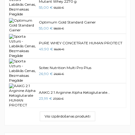
Mutant Whey 2270 g
55,00 €
66,00 €
Optimum Gold Standard Gainer
55,00 €
58,00 €
PURE WHEY CONCETRATE HUMAN PROTECT
49,90 €
55,00 €
Scitec Nutrition Multi Pro Plus
26,90 €
29,90 €
AAKG 2:1 Arginine Alpha Ketoglutarate...
23,99 €
27,00 €
Visi izpārdošanas produkti