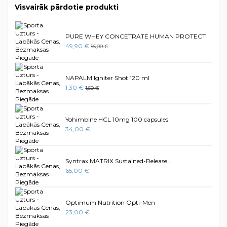
Visvairāk pārdotie produkti
PURE WHEY CONCETRATE HUMAN PROTECT
49,90 €
55,00 €
NAPALM Igniter Shot 120 ml
1,30 €
1,50 €
Yohimbine HCL 10mg 100 capsules
34,00 €
Syntrax MATRIX Sustained-Release...
65,00 €
Optimum Nutrition Opti-Men
23,00 €