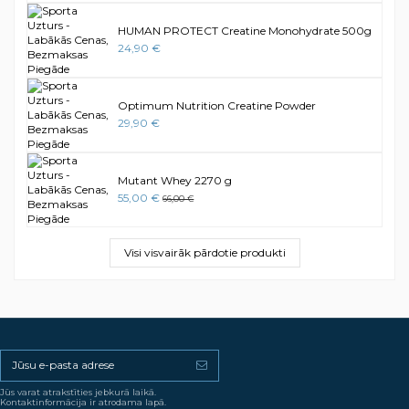
HUMAN PROTECT Creatine Monohydrate 500g
24,90 €
Optimum Nutrition Creatine Powder
29,90 €
Mutant Whey 2270 g
55,00 €
66,00 €
Visi visvairāk pārdotie produkti
Jūs varat atrakstīties jebkurā laikā.
Kontaktinformācija ir atrodama lapā.