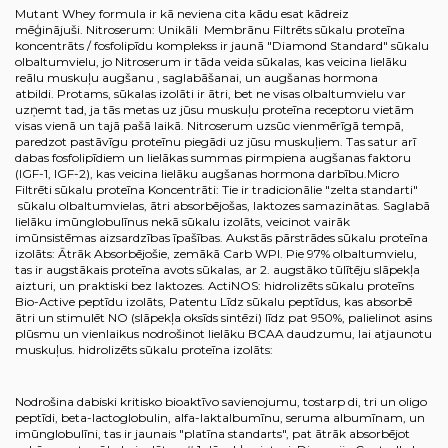
Mutant Whey formula ir kā neviena cita kādu esat kādreiz
mēģinājuši. Nitroserum: Unikāli Membrānu Filtrēts sūkalu proteīna
koncentrāts / fosfolipīdu komplekss ir jaunā "Diamond Standard" sūkalu
olbaltumvielu, jo Nitroserum ir tāda veida sūkalas, kas veicina lielāku
reālu muskuļu augšanu , saglabāšanai, un augšanas hormona
atbildi. Protams, sūkalas izolāti ir ātri, bet ne visas olbaltumvielu var
uzņemt tad, ja tās metas uz jūsu muskuļu proteīna receptoru vietām
visas vienā un tajā pašā laikā. Nitroserum uzsūc vienmērīgā tempā,
paredzot pastāvīgu proteīnu piegādi uz jūsu muskuļiem. Tas satur arī
dabas fosfolipīdiem un lielākas summas pirmpiena augšanas faktoru
(IGF-1, IGF-2), kas veicina lielāku augšanas hormona darbību.Micro
Filtrēti sūkalu proteīna Koncentrāti: Tie ir tradicionālie "zelta standarti"
sūkalu olbaltumvielas, ātri absorbējošas, laktozes samazinātas. Saglabā
lielāku imūnglobulīnus nekā sūkalu izolāts, veicinot vairāk
imūnsistēmas aizsardzības īpašības. Aukstās pārstrādes sūkalu proteīna
izolāts: Ātrāk Absorbējošie, zemākā Carb WPI. Pie 97% olbaltumvielu,
tas ir augstākais proteīna avots sūkalas, ar 2. augstāko tūlītēju slāpekļa
aizturi, un praktiski bez laktozes. ActiNOS: hidrolizēts sūkalu proteīns
Bio-Active peptīdu izolāts, Patentu Līdz sūkalu peptīdus, kas absorbē
ātri un stimulēt NO (slāpekļa oksīds sintēzi) līdz pat 950%, palielinot asins
plūsmu un vienlaikus nodrošinot lielāku BCAA daudzumu, lai atjaunotu
muskuļus. hidrolizēts sūkalu proteīna izolāts:
Nodrošina dabiski kritisko bioaktīvo savienojumu, tostarp di, tri un oligo
peptīdi, beta-lactoglobulin, alfa-laktalbumīnu, seruma albumīnam, un
imūnglobulīni, tas ir jaunais "platīna standarts", pat ātrāk absorbējot