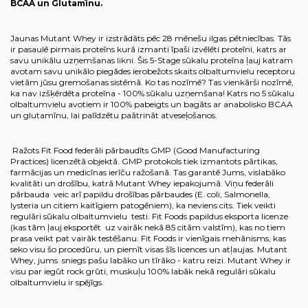
BCAA un Glutamīnu.
Jaunas Mutant Whey ir izstrādāts pēc 28 mēnešu ilgas pētniecības. Tās
ir pasaulē pirmais proteīns kurā izmanti īpaši izvēlēti proteīni, katrs ar
savu unikālu uzņemšanas likni. Šis 5-Stage sūkalu proteīna ļauj katram
avotam savu unikālo piegādes ierobežots skaits olbaltumvielu receptoru
vietām jūsu gremošanas sistēmā. Ko tas nozīmē? Tas vienkārši nozīmē,
ka nav izšķērdēta proteīna - 100% sūkalu uzņemšana! Katrs no 5 sūkalu
olbaltumvielu avotiem ir 100% pabeigts un bagāts ar anabolisko BCAA
un glutamīnu, lai palīdzētu paātrināt atveseļošanos.
Ražots Fit Food federāli pārbaudīts GMP (Good Manufacturing
Practices) licenzētā objektā. GMP protokols tiek izmantots pārtikas,
farmācijas un medicīnas ierīču ražošanā. Tas garantē Jums, vislabāko
kvalitāti un drošību, katrā Mutant Whey iepakojumā. Viņu federāli
pārbauda veic arī papildu drošības pārbaudes (E. coli, Salmonella,
lysteria un citiem kaitīgiem patogēniem), ka neviens cits. Tiek veikti
regulāri sūkalu olbaltumvielu testi. Fit Foods papildus eksporta licenze
(kas tām ļauj eksportēt uz vairāk nekā 85 citām valstīm), kas no tiem
prasa veikt pat vairāk testēšanu. Fit Foods ir vienīgais mehānisms, kas
seko visu šo procedūru, un piemīt visas šīs licences un atļaujas. Mutant
Whey, jums sniegs pašu labāko un tīrāko - katru reizi. Mutant Whey ir
visu par iegūt rock grūti, muskuļu 100% labāk nekā regulāri sūkalu
olbaltumvielu ir spējīgs.