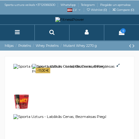
Sporta uztura veikals +37126966500
WhatsApp
Telegram
Piegāde un apmaksa
LV
Wishlist (
0
)
Compare (
0
)
0
Mājas
Proteīns
Whey Proteīns
Mutant Whey 2270 g
-11,00 €