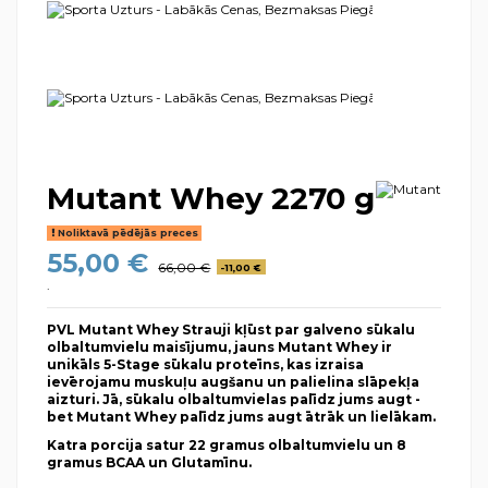
Mutant Whey 2270 g
Noliktavā pēdējās preces
55,00 €
66,00 €
-11,00 €
.
PVL Mutant Whey Strauji kļūst par galveno sūkalu
olbaltumvielu maisījum
u, jauns Mutant Whey ir
unikāls 5-Stage sūkalu proteīn
s, kas izraisa
ievērojamu muskuļu augšanu un palielina slāpekļa
aizturi. Jā, sūkalu olbaltumviel
as palīdz jums augt -
bet Mutant Whey palīdz jums augt
ātrāk un lielākam.
Katra porcija satur 22 gramus olbaltumvielu un 8
gramus BCAA un Glutamīnu.