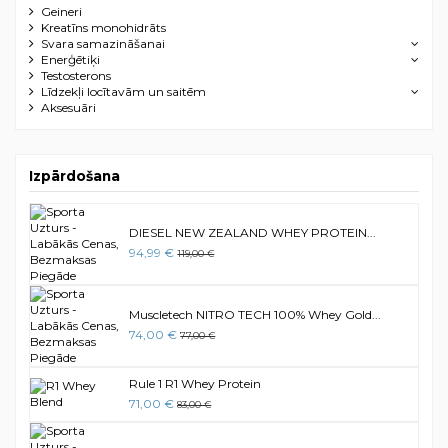
Geineri
Kreatīns monohidrāts
Svara samazināšanai
Enerģētiķi
Testosterons
Līdzekļi locītavām un saitēm
Aksesuāri
Izpārdošana
DIESEL NEW ZEALAND WHEY PROTEIN...
94,99 €
119,00 €
Muscletech NITRO TECH 100% Whey Gold...
74,00 €
77,00 €
Rule 1 R1 Whey Protein
71,00 €
83,00 €