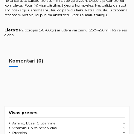
nekā parastu sūkalu izolātu - # 1 slāpekļa aizturi. Dispersija Controlled
komplekss: Four (4) visa pārtikas šķiedru komplekss, kas palīdz uzlabot
aminoskābju uzņemšanu, ļaujot papildu laiku katrai muskuļu proteīna
receptoru vietnie, lai pilnībā absorbētu katru sūkalu frakciju.
Lietot:
1-2 porcijas (30-60gr) ar ūdeni vai pienu (250-450ml) 1-2 reizes
dienā.
Komentāri (0)
Visas preces
Amino, Bcaa, Glutamine
Vitamīni un minerālvielas
Proteīns