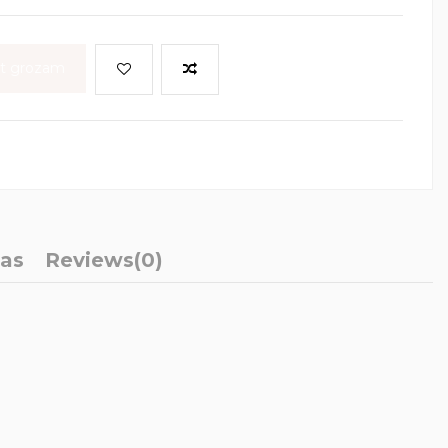
ot grozam
ļas
Reviews
(0)