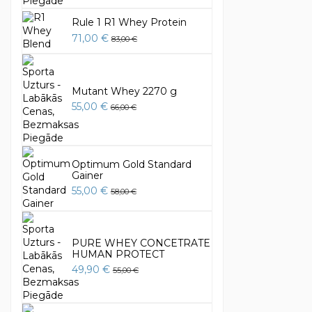
Rule 1 R1 Whey Protein
71,00 €
83,00 €
Mutant Whey 2270 g
55,00 €
66,00 €
Optimum Gold Standard
Gainer
55,00 €
58,00 €
PURE WHEY CONCETRATE
HUMAN PROTECT
49,90 €
55,00 €