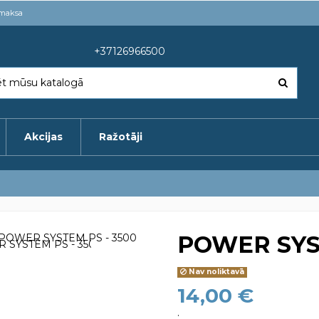
pmaksa
+37126966500
Akcijas
Ražotāji
POWER SYS
Nav noliktavā
14,00 €
.