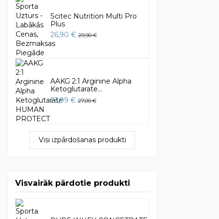
Scitec Nutrition Multi Pro
Plus
26,90 €
29,90 €
AAKG 2:1 Arginine Alpha
Ketoglutarate...
23,99 €
27,00 €
Visi izpārdošanas produkti
Visvairāk pārdotie produkti