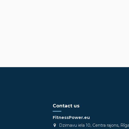
Contact us
FitnessPower.eu
Dzirnavu iela 10, Centra rajons, Rīg