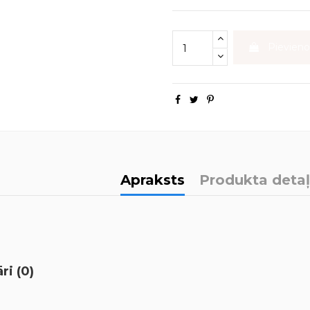
Pievien
Apraksts
Produkta deta
i (0)