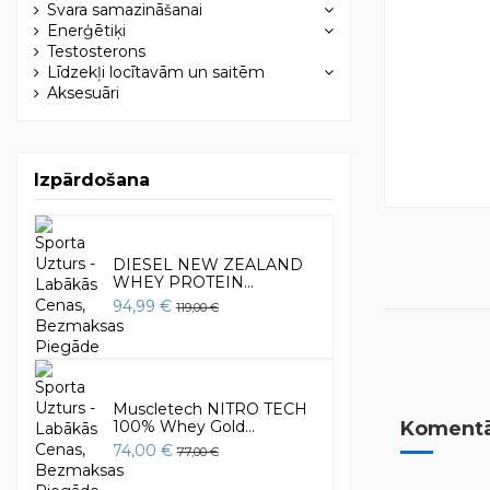
Svara samazināšanai
Enerģētiķi
Testosterons
Līdzekļi locītavām un saitēm
Aksesuāri
Izpārdošana
DIESEL NEW ZEALAND
WHEY PROTEIN...
94,99 €
119,00 €
Muscletech NITRO TECH
100% Whey Gold...
Komentār
74,00 €
77,00 €