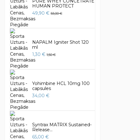
PURE WHEY CONCETRATE
HUMAN PROTECT
49,90 €
55,00 €
NAPALM Igniter Shot 120
ml
1,30 €
1,50 €
Yohimbine HCL 10mg 100
capsules
34,00 €
Syntrax MATRIX Sustained-
Release...
65,00 €