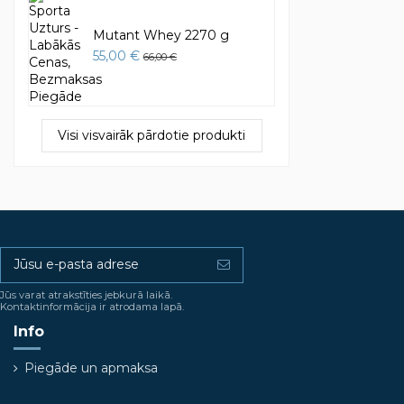
Mutant Whey 2270 g
55,00 €
66,00 €
Visi visvairāk pārdotie produkti
Jūs varat atrakstīties jebkurā laikā.
Kontaktinformācija ir atrodama lapā.
Info
Piegāde un apmaksa