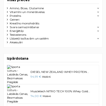
Visas preces
Amino, Bcaa, Glutamine
Vitamīni un minerālvielas
Proteīns
Geineri
Kreatīns monohidrāts
Svara samazināšanai
Enerģētiķi
Testosterons
Līdzekļi locītavām un saitēm
Aksesuāri
Izpārdošana
DIESEL NEW ZEALAND WHEY PROTEIN...
94,99 €
119,00 €
Muscletech NITRO TECH 100% Whey Gold...
74,00 €
77,00 €