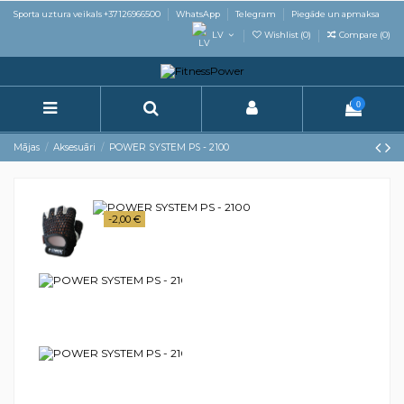
Sporta uztura veikals +37126966500
WhatsApp
Telegram
Piegāde un apmaksa
LV
Wishlist (
0
)
Compare (
0
)
0
Mājas
Aksesuāri
POWER SYSTEM PS - 2100
-2,00 €