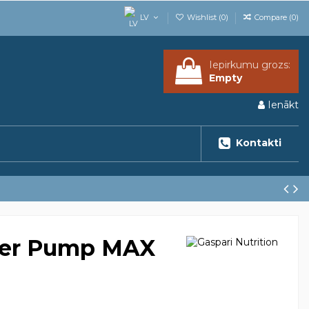
LV
Wishlist (
0
)
Compare (
0
)
Iepirkumu grozs:
Empty
Ienākt
Kontakti
per Pump MAX