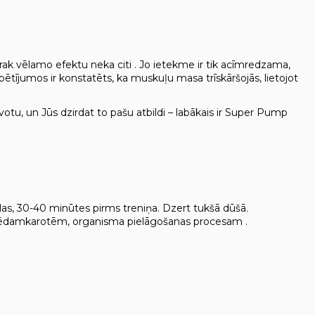
ak vēlamo efektu neka citi . Jo ietekme ir tik acīmredzama,
ētījumos ir konstatēts, ka muskuļu masa trīskāršojās, lietojot
otu, un Jūs dzirdat to pašu atbildi – labākais ir Super Pump
las, 30-40 minūtes pirms treniņa. Dzert tukšā dūšā.
vai 3 ēdamkarotēm, organisma pielāgošanas procesam .