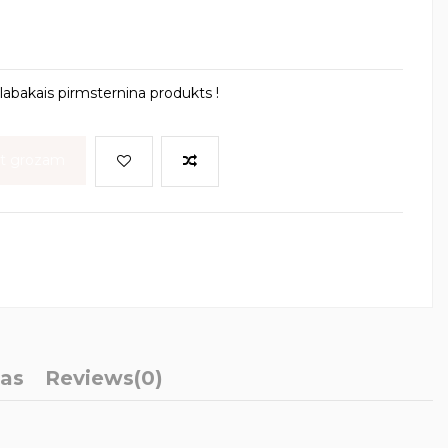
bakais pirmsternina produkts !
ot grozam
ļas
Reviews
(0)