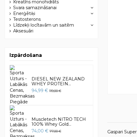
Kreatīns monohidrāts
Svara samazināšanai
Enerģētiķi
Testosterons
Līdzekļi locītavām un saitēm
Aksesuāri
Izpārdošana
DIESEL NEW ZEALAND
WHEY PROTEIN...
94,99 €
119,00 €
Muscletech NITRO TECH
100% Whey Gold...
74,00 €
Gaspari Sup
77,00 €