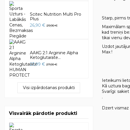
Scitec Nutrition Multi Pro
Starp, pirms t
Plus
26,90 €
29,90 €
Maximālam spē
kad treniņi be
tikai vienu d
Uzdot jautājum
Max !
AAKG 2:1 Arginine Alpha
Ketoglutarate...
23,99 €
27,00 €
Ieteikumi liet
Kā uztura bag
Visi izpārdošanas produkti
Svarīgi: sakie
.
Dzert vismaz 3
Visvairāk pārdotie produkti