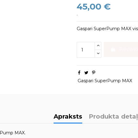
45,00 €
.
Gaspari SuperPump MAX visla
Pievien
Gaspari SuperPump MAX
Apraksts
Produkta deta
erPump MAX.