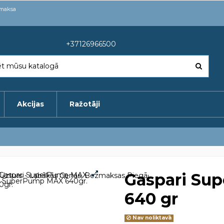
pmaksa
+37126966500
Akcijas
Ražotāji
Gaspari Su
640 gr
Nav noliktavā