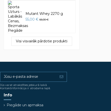
Mutant Whey 2270 g
55,00 €
66,00 €
Visi visvairāk pārdotie produkti
Jūs varat atrakstīties jebkurā laikā.
Kontaktinformācija ir atrodama lapā.
Info
Piegāde un apmaksa