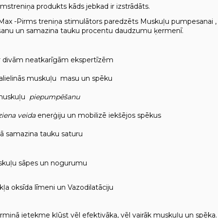
rmstreniņa produkts kāds jebkad ir izstrādāts.
x -Pirms treniņa stimulātors paredzēts Muskuļu pumpesanai , ene
anu un samazina tauku procentu daudzumu ķermenī.
ar divām neatkarīgām ekspertīzēm
palielinās muskuļu masu un spēku
uskuļu
piepumpēšanu
ziena veida
enerģiju un mobilizē iekšējos spēkus
ikā samazina tauku saturu
skuļu sāpes un nogurumu
kļa oksīda līmeni un Vazodilatāciju
termiņā ietekme kļūst vēl efektivāka, vēl vairāk muskuļu un spēka.