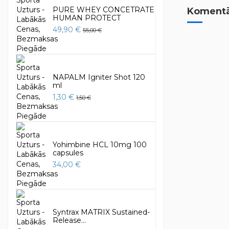
PURE WHEY CONCETRATE
Komentār
HUMAN PROTECT
49,90 €
55,00 €
NAPALM Igniter Shot 120
ml
1,30 €
1,50 €
Yohimbine HCL 10mg 100
capsules
34,00 €
Syntrax MATRIX Sustained-
Release...