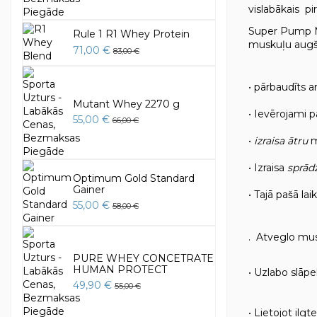
vislabākais pi
Super Pump Ma
Rule 1 R1 Whey Protein
muskuļu augš
71,00 €
83,00 €
• pārbaudīts 
Mutant Whey 2270 g
• Ievērojami 
55,00 €
66,00 €
•
izraisa ātru
m
• Izraisa
sprād
Optimum Gold Standard
Gainer
• Tajā pašā la
55,00 €
58,00 €
. Atveglo mu
PURE WHEY CONCETRATE
HUMAN PROTECT
• Uzlabo slāpe
49,90 €
55,00 €
• Lietojot ilg