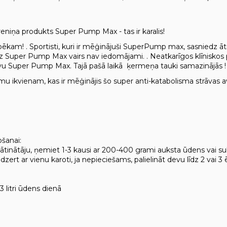
reniņa produkts Super Pump Max - tas ir karalis!
kam! . Sportisti, kuri ir mēģinājuši SuperPump max, sasniedz ātr
z Super Pump Max vairs nav iedomājami. . Neatkarīgos klīniskos p
evu Super Pump Max. Tajā pašā laikā ķermeņa tauki samazinājās !
u ikvienam, kas ir mēģinājis šo super anti-katabolisma strāvas av
ošanai:
ātinātāju, ņemiet 1-3 kausi ar 200-400 grami auksta ūdens vai su
t dzert ar vienu karoti, ja nepieciešams, palielināt devu līdz 2 
 litri ūdens dienā