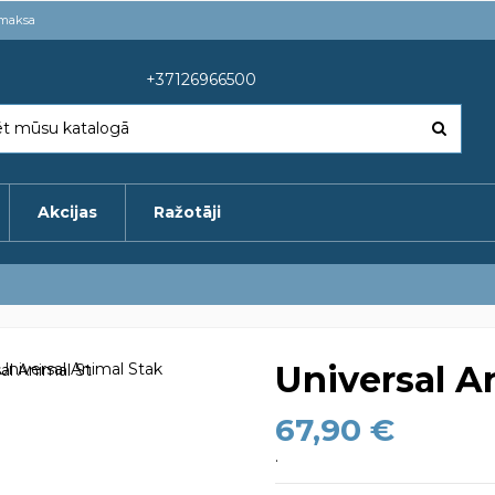
pmaksa
+37126966500
Akcijas
Ražotāji
Universal A
67,90 €
.