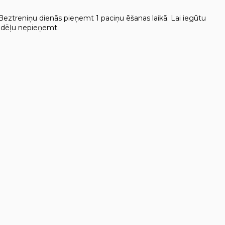
 Beztreniņu dienās pieņemt 1 paciņu ēšanas laikā. Lai iegūtu
edēļu nepieņemt.