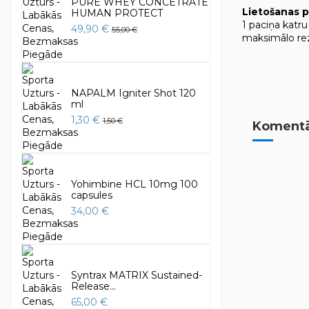
PURE WHEY CONCETRATE
Lietošanas 
HUMAN PROTECT
1 paciņa katru
49,90 €
55,00 €
maksimālo rez
NAPALM Igniter Shot 120
ml
1,30 €
1,50 €
Komentār
Yohimbine HCL 10mg 100
capsules
34,00 €
Syntrax MATRIX Sustained-
Release...
65,00 €