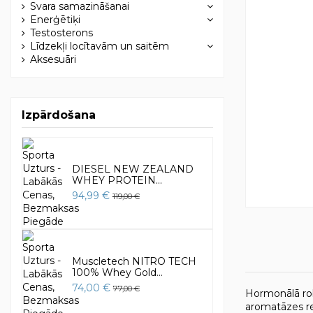
Svara samazināšanai
Enerģētiķi
Testosterons
Līdzekļi locītavām un saitēm
Aksesuāri
Izpārdošana
DIESEL NEW ZEALAND
WHEY PROTEIN...
94,99 €
119,00 €
Muscletech NITRO TECH
100% Whey Gold...
74,00 €
77,00 €
Hormonālā rob
aromatāzes re