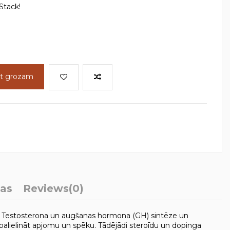
Stack!
ot grozam
ļas
Reviews
(0)
em. Testosterona un augšanas hormona (GH) sintēze un
 palielināt apjomu un spēku. Tādējādi steroīdu un dopinga