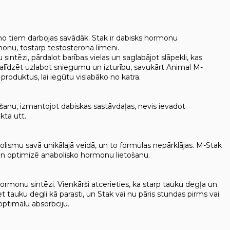
no tiem darbojas savādāk. Stak ir dabisks hormonu
rmonu, tostarp testosterona līmeni.
sintēzi, pārdalot barības vielas un saglabājot slāpekli, kas
alīdzēt uzlabot sniegumu un izturību, savukārt Animal M-
produktus, lai iegūtu vislabāko no katra.
anu, izmantojot dabiskas sastāvdaļas, nevis ievadot
kta utt.
abolismu savā unikālajā veidā, un to formulas nepārklājas. M-Stak
na un optimizē anabolisko hormonu lietošanu.
ormonu sintēzi. Vienkārši atcerieties, ka starp tauku degļa un
tauku degli kā parasti, un Stak vai nu pāris stundas pirms vai
optimālu absorbciju.