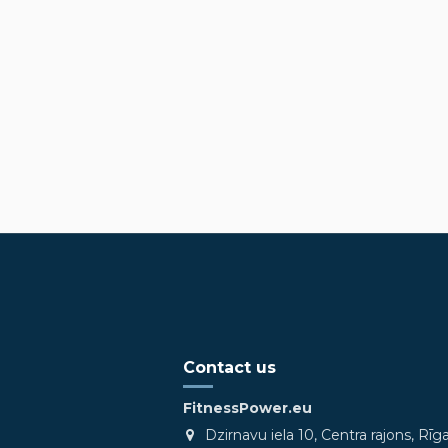
Contact us
FitnessPower.eu
Dzirnavu iela 10, Centra rajons, Rīg