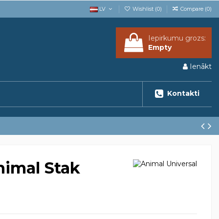
LV
Wishlist (
0
)
Compare (
0
)
Iepirkumu grozs:
Empty
Ienākt
Kontakti
nimal Stak