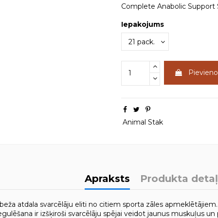
Complete Anabolic Support 
Iepakojums
Pievien
Animal Stak
Apraksts
Produkta deta
eža atdala svarcēlāju eliti no citiem sporta zāles apmeklētāji
gulēšana ir izšķiroši svarcēlāju spējai veidot jaunus muskuļus un