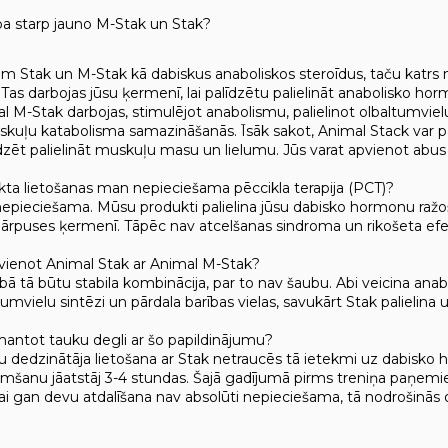
ība starp jauno M-Stak un Stak?
ām Stak un M-Stak kā dabiskus anaboliskos steroīdus, taču katrs 
. Tas darbojas jūsu ķermenī, lai palīdzētu palielināt anabolisko ho
l M-Stak darbojas, stimulējot anabolismu, palielinot olbaltumvielu 
kuļu katabolisma samazināšanās. Īsāk sakot, Animal Stack var p
dzēt palielināt muskuļu masu un lielumu. Jūs varat apvienot abus 
kta lietošanas man nepieciešama pēccikla terapija (PCT)?
epieciešama. Mūsu produkti palielina jūsu dabisko hormonu ražoš
rpuses ķermenī. Tāpēc nav atcelšanas sindroma un rikošeta efe
pvienot Animal Stak ar Animal M-Stak?
sībā tā būtu stabila kombinācija, par to nav šaubu. Abi veicina an
ltumvielu sintēzi un pārdala barības vielas, savukārt Stak palieli
zmantot tauku degli ar šo papildinājumu?
u dedzinātāja lietošana ar Stak netraucēs tā ietekmi uz dabisko h
šanu jāatstāj 3-4 stundas. Šajā gadījumā pirms treniņa paņemiet 
Lai gan devu atdalīšana nav absolūti nepieciešama, tā nodrošinās 