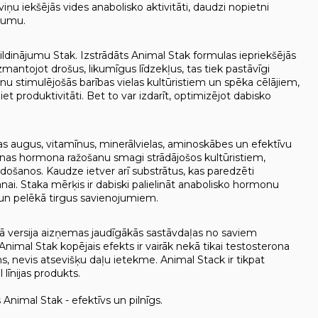
u viņu iekšējās vides anabolisko aktivitāti, daudzi nopietni
egumu.
ldinājumu Stak. Izstrādāts Animal Stak formulas iepriekšējās
mantojot drošus, likumīgus līdzekļus, tas tiek pastāvīgi
u stimulējošās barības vielas kultūristiem un spēka cēlājiem,
iet produktivitāti. Bet to var izdarīt, optimizējot dabisko
as augus, vitamīnus, minerālvielas, aminoskābes un efektīvu
šanas hormona ražošanu smagi strādājošos kultūristiem,
ošanos. Kaudze ietver arī substrātus, kas paredzēti
i. Staka mērķis ir dabiski palielināt anabolisko hormonu
n pelēkā tirgus savienojumiem.
 versija aizņemas jaudīgākās sastāvdaļas no saviem
nimal Stak kopējais efekts ir vairāk nekā tikai testosterona
s, nevis atsevišķu daļu ietekme. Animal Stack ir tikpat
līnijas produkts.
Animal Stak - efektīvs un pilnīgs.