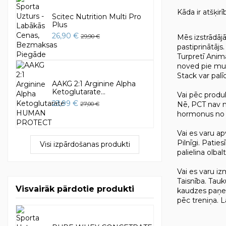
Kāda ir atšķir
Scitec Nutrition Multi Pro
Plus
26,90 €
Mēs izstrādāj
29,90 €
pastiprinātājs
Turpretī Anima
noved pie mus
Stack var palī
AAKG 2:1 Arginine Alpha
Ketoglutarate...
Vai pēc produ
23,99 €
Nē, PCT nav n
27,00 €
hormonus no ā
Vai es varu a
Pilnīgi. Patie
Visi izpārdošanas produkti
palielina olba
Vai es varu i
Taisnība. Tauk
Visvairāk pārdotie produkti
kaudzes paņem
pēc treniņa. 