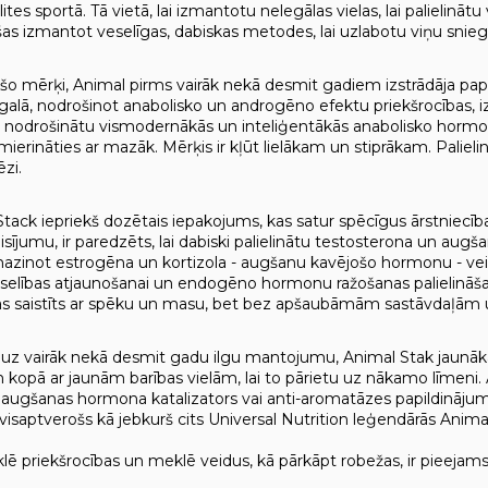
ites sportā. Tā vietā, lai izmantotu nelegālas vielas, lai palielināt
nšas izmantot veselīgas, dabiskas metodes, lai uzlabotu viņu sni
 šo mērķi, Animal pirms vairāk nekā desmit gadiem izstrādāja papi
šgalā, nodrošinot anabolisko un androgēno efektu priekšrocības, iz
lai nodrošinātu vismodernākās un inteliģentākās anabolisko hormon
mierināties ar mazāk. Mērķis ir kļūt lielākam un stiprākam. Palielin
zi.
Stack iepriekš dozētais iepakojums, kas satur spēcīgus ārstniecīb
sījumu, ir paredzēts, lai dabiski palielinātu testosterona un aug
mazinot estrogēna un kortizola - augšanu kavējošo hormonu - veid
selības atjaunošanai un endogēno hormonu ražošanas palielināšana
 saistīts ar spēku un masu, bet bez apšaubāmām sastāvdaļām u
uz vairāk nekā desmit gadu ilgu mantojumu, Animal Stak jaunākā
 kopā ar jaunām barības vielām, lai to pārietu uz nākamo līmeni. A
, augšanas hormona katalizators vai anti-aromatāzes papildinājum
visaptverošs kā jebkurš cits Universal Nutrition leģendārās Animal 
ē priekšrocības un meklē veidus, kā pārkāpt robežas, ir pieejams 