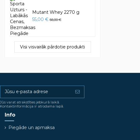
Mutant Whey 2270 g
55,00 €
66,00 €
Visi visvairāk pārdotie produkti
Jūs varat atrakstīties jebkurā laikā.
Kontaktinformācija ir atrodama lapā.
Info
Piegāde un apmaksa