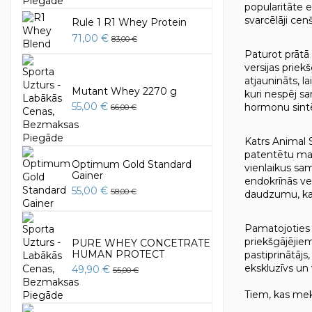
popularitāte el
svarcēlāji ce
Rule 1 R1 Whey Protein
71,00 €
83,00 €
Paturot prātā
versijas priek
atjaunināts, 
Mutant Whey 2270 g
kuri nespēj sa
55,00 €
hormonu sintē
66,00 €
Katrs Animal 
patentētu mai
Optimum Gold Standard
vienlaikus sa
Gainer
endokrīnās ve
55,00 €
58,00 €
daudzumu, kas
Pamatojoties 
priekšgājējiem
PURE WHEY CONCETRATE
HUMAN PROTECT
pastiprinātājs
ekskluzīvs un 
49,90 €
55,00 €
Tiem, kas mekl