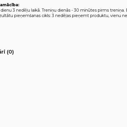
pamācība:
 dienu 3 nedēļu laikā. Treniņu dienās - 30 minūtes pirms treniņa.
ultātu pieņemšanas cikls: 3 nedēļas pieņemt produktu, vienu n
i (0)