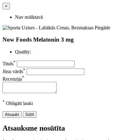
×
Nav noliktavā
Now Foods Melatonin 3 mg
Quality:
*
Tituls
*
Jūsu vārds
*
Recenzija
*
Obligāti lauki
Atsaukt
Sūtīt
Atsauksme nosūtīta