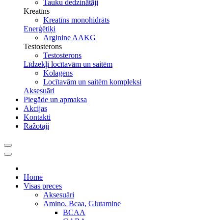
Tauku dedzinātāji
Kreatīns
Kreatīns monohidrāts
Enerģētiķi
Arginine AAKG
Testosterons
Testosterons
Līdzekļi locītavām un saitēm
Kolagēns
Locītavām un saitēm kompleksi
Aksesuāri
Piegāde un apmaksa
Akcijas
Kontakti
Ražotāji
Home
Visas preces
Aksesuāri
Amino, Bcaa, Glutamine
BCAA