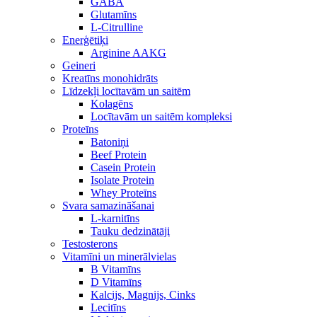
GABA
Glutamīns
L-Citrulline
Enerģētiķi
Arginine AAKG
Geineri
Kreatīns monohidrāts
Līdzekļi locītavām un saitēm
Kolagēns
Locītavām un saitēm kompleksi
Proteīns
Batoniņi
Beef Protein
Casein Protein
Isolate Protein
Whey Proteīns
Svara samazināšanai
L-karnitīns
Tauku dedzinātāji
Testosterons
Vitamīni un minerālvielas
B Vitamīns
D Vitamīns
Kalcijs, Magnijs, Cinks
Lecitīns