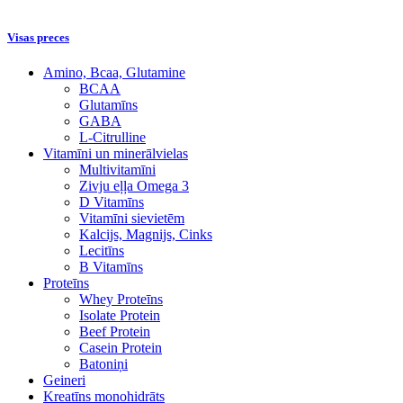
Visas preces
Amino, Bcaa, Glutamine
BCAA
Glutamīns
GABA
L-Citrulline
Vitamīni un minerālvielas
Multivitamīni
Zivju eļļa Omega 3
D Vitamīns
Vitamīni sievietēm
Kalcijs, Magnijs, Cinks
Lecitīns
B Vitamīns
Proteīns
Whey Proteīns
Isolate Protein
Beef Protein
Casein Protein
Batoniņi
Geineri
Kreatīns monohidrāts