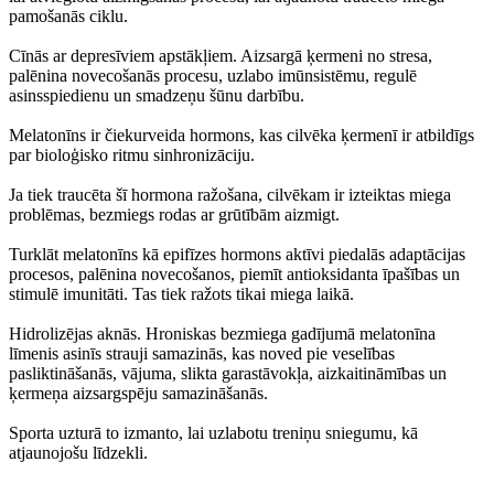
pamošanās ciklu.
Cīnās ar depresīviem apstākļiem. Aizsargā ķermeni no stresa,
palēnina novecošanās procesu, uzlabo imūnsistēmu, regulē
asinsspiedienu un smadzeņu šūnu darbību.
Melatonīns ir čiekurveida hormons, kas cilvēka ķermenī ir atbildīgs
par bioloģisko ritmu sinhronizāciju.
Ja tiek traucēta šī hormona ražošana, cilvēkam ir izteiktas miega
problēmas, bezmiegs rodas ar grūtībām aizmigt.
Turklāt melatonīns kā epifīzes hormons aktīvi piedalās adaptācijas
procesos, palēnina novecošanos, piemīt antioksidanta īpašības un
stimulē imunitāti. Tas tiek ražots tikai miega laikā.
Hidrolizējas aknās. Hroniskas bezmiega gadījumā melatonīna
līmenis asinīs strauji samazinās, kas noved pie veselības
pasliktināšanās, vājuma, slikta garastāvokļa, aizkaitināmības un
ķermeņa aizsargspēju samazināšanās.
Sporta uzturā to izmanto, lai uzlabotu treniņu sniegumu, kā
atjaunojošu līdzekli.