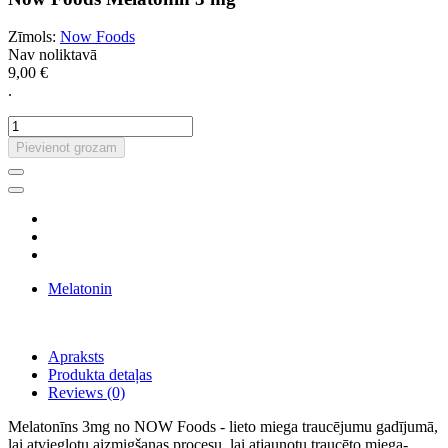
Zīmols:
Now Foods
Nav noliktavā
9,00 €
.
Pievienot grozam
Melatonin
Apraksts
Produkta detaļas
Reviews
(0)
Melatonīns 3mg no NOW Foods - lieto miega traucējumu gadījumā,
lai atvieglotu aizmigšanas procesu, lai atjaunotu traucēto miega-