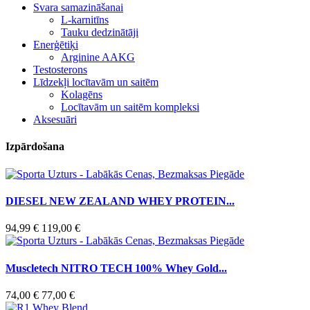
Svara samazināšanai
L-karnitīns
Tauku dedzinātāji
Enerģētiķi
Arginine AAKG
Testosterons
Līdzekļi locītavām un saitēm
Kolagēns
Locītavām un saitēm kompleksi
Aksesuāri
Izpārdošana
DIESEL NEW ZEALAND WHEY PROTEIN...
94,99 €
119,00 €
Muscletech NITRO TECH 100% Whey Gold...
74,00 €
77,00 €