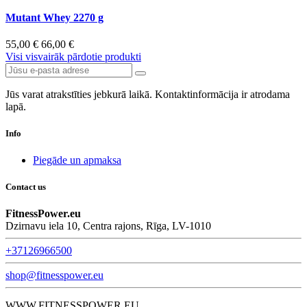
Mutant Whey 2270 g
55,00 €
66,00 €
Visi visvairāk pārdotie produkti
Jūs varat atrakstīties jebkurā laikā. Kontaktinformācija ir atrodama
lapā.
Info
Piegāde un apmaksa
Contact us
FitnessPower.eu
Dzirnavu iela 10, Centra rajons, Rīga, LV-1010
+37126966500
shop@fitnesspower.eu
WWW.FITNESSPOWER.EU