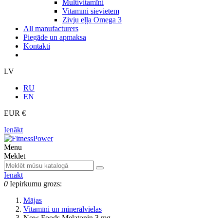
Multivitamīni
Vitamīni sievietēm
Zivju eļļa Omega 3
All manufacturers
Piegāde un apmaksa
Kontakti
LV
RU
EN
EUR €
Ienākt
Menu
Meklēt
Ienākt
0
Iepirkumu grozs:
Mājas
Vitamīni un minerālvielas
Now Foods Melatonin 3 mg