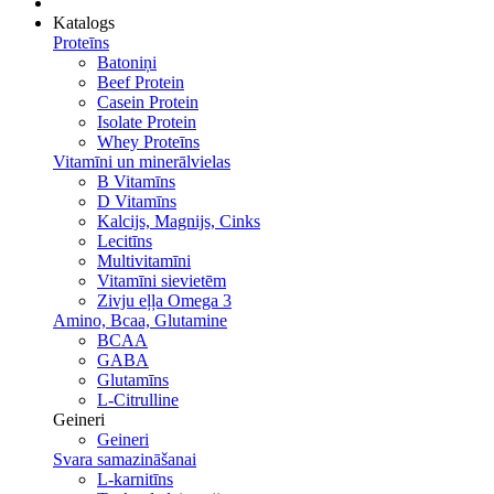
Katalogs
Proteīns
Batoniņi
Beef Protein
Casein Protein
Isolate Protein
Whey Proteīns
Vitamīni un minerālvielas
B Vitamīns
D Vitamīns
Kalcijs, Magnijs, Cinks
Lecitīns
Multivitamīni
Vitamīni sievietēm
Zivju eļļa Omega 3
Amino, Bcaa, Glutamine
BCAA
GABA
Glutamīns
L-Citrulline
Geineri
Geineri
Svara samazināšanai
L-karnitīns