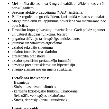
Melatonīna dienas deva 3 mg vai vairāk cilvēkiem, kas vecāki
par 40 gadiem
Sezonas afektīvo traucējumu (VAD) ārstēšana.
Palīdz regulēt miegu cilvēkiem, kuri strādā vakaros vai naktīs.
Miega problēmu vai apjukuma novēršana vai mazināšana pēc
operācijas.
Hronisku kopu galvassāpju mazināšana. Gadi palīdz atjaunot
un uzturēt daudzas funkcijas, tostarp:
pagarina dzīvi, jo tas ir spēcīgs antioksidants
jaunības un vitalitātes atgriešanās
uzlabot seksuālo sniegumu
uzlabot imūnsistēmas darbību
aizsardzība pret stresu
uzlabo specifisku pretaudzēju imunitāti
aizsargā pret aterosklerozi un hipertensiju
atjauno aizmigšanu un miega struktūru.
Lietošanas indikācijas:
- Bezmiegs
- Sirds un asinsvadu slimības
- ķermeņa fizioloģisko funkciju uzlabošana
- Seksuālās veiktspējas uzlabošana
- Stress, depresija (ārsta uzraudzībā).
Lietošanas veids