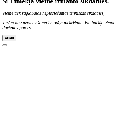
Šī Tīmekļa vietne izmanto sīkdatnes.
Vietnē tiek saglabātas nepieciešamās tehniskās sīkdatnes,
kurām nav nepieciešama lietotāja piekrišana, lai tīmekļa vietne
darbotos pareizi.
Atļaut