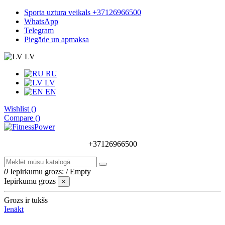
Sporta uztura veikals +37126966500
WhatsApp
Telegram
Piegāde un apmaksa
LV
RU
LV
EN
Wishlist (
)
Compare (
)
+37126966500
0
Iepirkumu grozs:
/
Empty
Iepirkumu grozs
×
Grozs ir tukšs
Ienākt