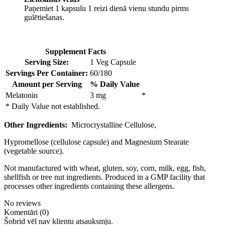
Paņemiet 1 kapsulu 1 reizi dienā vienu stundu pirms
gulētiešanas.
Supplement Facts
Serving Size:
1 Veg Capsule
Servings Per Container:
60/180
Amount per Serving
% Daily Value
Melatonin
3 mg
*
* Daily Value not established.
Other Ingredients:
Microcrystalline Cellulose,
Hypromellose (cellulose capsule) and Magnesium Stearate
(vegetable source).
Not manufactured with wheat, gluten, soy, corn, milk, egg, fish,
shellfish or tree nut ingredients. Produced in a GMP facility that
processes other ingredients containing these allergens.
No reviews
Komentāri (0)
Šobrid vēl nav klientu atsauksmju.