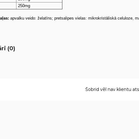
250mg
aļas:
apvalku veido: želatīns; pretsalipes vielas: mikrokristāliskā celuloze, m
i (0)
Šobrid vēl nav klientu at