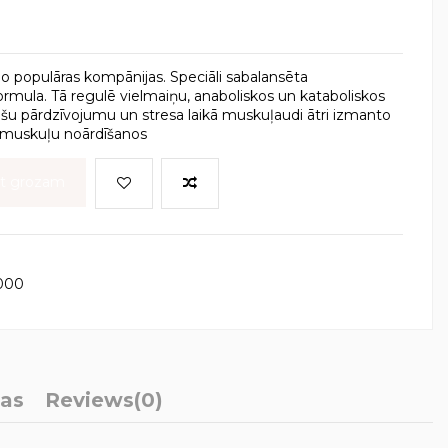
no populāras kompānijas. Speciāli sabalansēta
rmula. Tā regulē vielmaiņu, anaboliskos un kataboliskos
tošu pārdzīvojumu un stresa laikā muskuļaudi ātri izmanto
a muskuļu noārdīšanos
ot grozam
000
ļas
Reviews
(0)