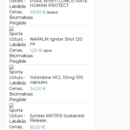
PURE WHEY CONCETRATE
HUMAN PROTECT
49,90 €
55,00 €
NAPALM Igniter Shot 120
ml
1,30 €
1,50 €
Yohimbine HCL 10mg 100
capsules
34,00 €
Syntrax MATRIX Sustained-
Release...
65,00 €