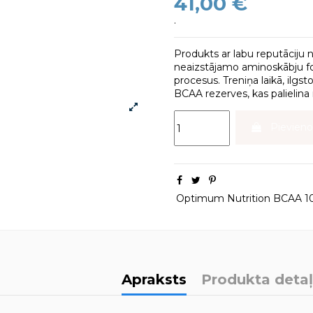
41,00 €
.
Produkts ar labu reputāciju 
neaizstājamo aminoskābju fo
procesus. Treniņa laikā, ilgs
BCAA rezerves, kas palielin
Pievien
Optimum Nutrition BCAA 1
Apraksts
Produkta deta