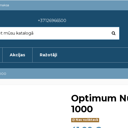
pmaksa
+37126966500
Akcijas
Ražotāji
1000
Optimum Nu
1000
Nav noliktavā