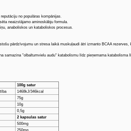
 reputāciju no populāras kompānijas.
nsēta neaizstājamo aminoskābju formula.
iņu, anaboliskos un kataboliskos procesus.
lgstošu pārdzīvojumu un stresa laikā muskuļaudi ātri izmanto BCAA rezerves, 
ana samazina "olbaltumvielu audu" katabolismu līdz pieņemama katabolisma lī
100g satur
tība
1468kJ/346kcal
75g
10g
0,5g
2 kapsulas satur
500mg
250mg