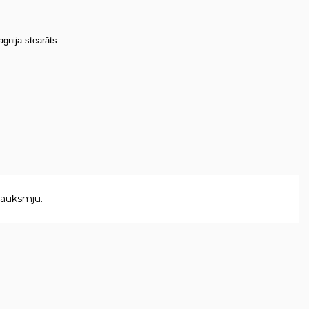
agnija stearāts
sauksmju.