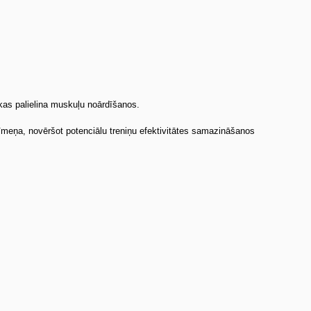
kas palielina muskuļu noārdīšanos.
meņa, novēršot potenciālu treniņu efektivitātes samazināšano
s