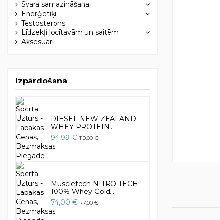
Svara samazināšanai
Enerģētiķi
Testosterons
Līdzekļi locītavām un saitēm
Aksesuāri
Izpārdošana
DIESEL NEW ZEALAND
WHEY PROTEIN...
94,99 €
119,00 €
Muscletech NITRO TECH
100% Whey Gold...
74,00 €
77,00 €