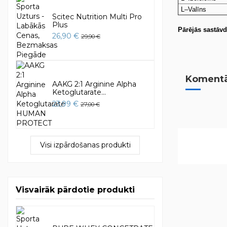
L–Valīns
Scitec Nutrition Multi Pro
Plus
Pārējās sastāvd
26,90 €
29,90 €
Komentār
AAKG 2:1 Arginine Alpha
Ketoglutarate...
23,99 €
27,00 €
Visi izpārdošanas produkti
Visvairāk pārdotie produkti