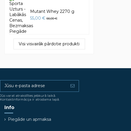
Mutant Whey 2270 g
55,00 €
66,00 €
Visi visvairāk pārdotie produkti
Jūs varat atrakstīties jebkurā laikā.
Kontaktinformācija ir atrodama lapā.
Info
Piegāde un apmaksa