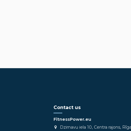
Contact us
FitnessPower.eu
Dzirnavu iela 10, Centra rajons, Rīg