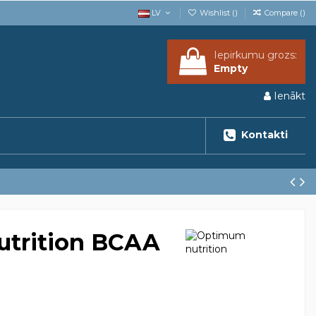
LV
Wishlist (
)
Compare (
)
Iepirkumu grozs:
Empty
Ienākt
Kontakti
trition BCAA