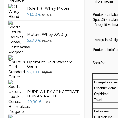
Informācija
Rule 1 R1 Whey Protein
71,00 €
Produkts ar labu
83,00 €
Speciāli sabala
Tā regulē vielma
Mutant Whey 2270 g
Treniņa laikā, i
55,00 €
66,00 €
Produkta lietoš
Optimum Gold Standard
Sastāvs
Gainer
55,00 €
58,00 €
Enerģētiskā vēr
Olbaltumvielas
PURE WHEY CONCETRATE
Ogļhidrāti
HUMAN PROTECT
Tauki
49,90 €
55,00 €
L–Leicīns
L–Izoleicīns