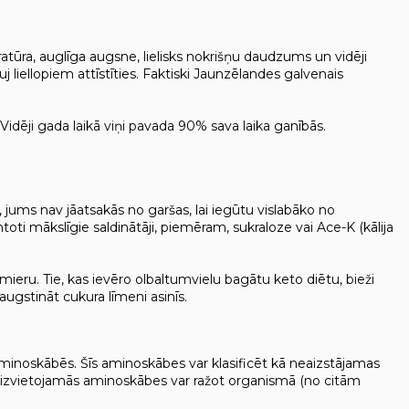
tūra, auglīga augsne, lielisks nokrišņu daudzums un vidēji
 liellopiem attīstīties. Faktiski Jaunzēlandes galvenais
 Vidēji gada laikā viņi pavada 90% sava laika ganībās.
s, jums nav jāatsakās no garšas, lai iegūtu vislabāko no
oti mākslīgie saldinātāji, piemēram, sukraloze vai Ace-K (kālija
 mieru. Tie, kas ievēro olbaltumvielu bagātu keto diētu, bieži
aaugstināt cukura līmeni asinīs.
aminoskābēs. Šīs aminoskābes var klasificēt kā neaizstājamas
eaizvietojamās aminoskābes var ražot organismā (no citām