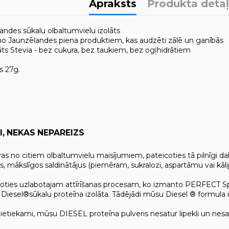
Apraksts
Produkta deta
ndes sūkalu olbaltumvielu izolāts
o Jaunzēlandes piena produktiem, kas audzēti zālē un ganībās
āts Stevia - bez cukura, bez taukiem, bez ogļhidrātiem
s 27g.
BI, NEKAS NEPAREIZS
iras no citiem olbaltumvielu maisījumiem, pateicoties tā pilnīgi 
, mākslīgos saldinātājus (piemēram, sukralozi, aspartāmu vai kāli
icoties uzlabotajam attīrīšanas procesam, ko izmanto PERFECT 
iesel®sūkalu proteīna izolāta. Tādējādi mūsu Diesel ® formula ir ļo
pietiekami, mūsu DIESEL proteīna pulveris nesatur lipekli un nes