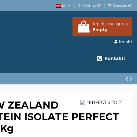
LV
Wishlist (
0
)
Compare (
0
)
Iepirkumu grozs:
Empty
Ienākt
Kontakti
W ZEALAND
EIN ISOLATE PERFECT
 Kg