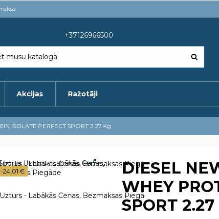
pmaksa
+37126966500
Akcijas
Ražotāji
IN ISOLATE PERFECT SPORT 2.27 Kg
DIESEL NE
-24,01 €
WHEY PROT
SPORT 2.27