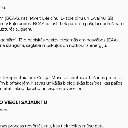
nu.
A), kas ietver: L-leicīnu, L-izoleicīnu un L-valīnu. Šīs
muskuļu audos. BCAA parasti tiek patērēti paši, lai nodrošinātu
uzturēt augšanu.
s garšām), 13 g dabiskās neaizvietojamās aminoskābes (EAA)
ina izaugsmi, saglabā muskuļus un nodrošina enerģiju.
° temperatūrā pēc Celsija. Mūsu uzlabotais attīrīšanas process
īm biofrakcijām ir savas unikālās bioloģiskās īpašības, kas palīdz
tāti, aknu darbību un vispārējo veselību.
O VIEGLI SAJAUKTU
veri.
ošanas procesa novērtējumu, kas tiek veikts mūsu pašu