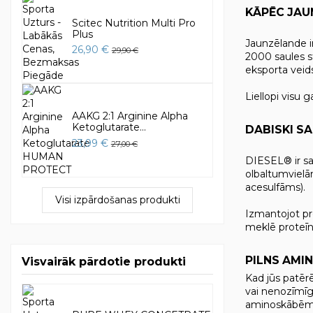
KĀPĒC JAU
Scitec Nutrition Multi Pro
Plus
Jaunzēlande i
26,90 €
29,90 €
2000 saules st
eksporta veids
Liellopi visu 
AAKG 2:1 Arginine Alpha
Ketoglutarate...
DABISKI S
23,99 €
27,00 €
DIESEL® ir sal
olbaltumvielām
acesulfāms).
Visi izpārdošanas produkti
Izmantojot pro
meklē proteīnu
PILNS AMI
Visvairāk pārdotie produkti
Kad jūs patēr
vai nenozīmīg
aminoskābēm