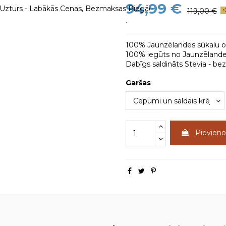
94,99 €
119,00 €
-
.
100% Jaunzēlandes sūkalu ol
100% iegūts no Jaunzēlandes
Dabīgs saldināts Stevia - be
Garšas
Pievien