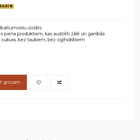
24,01 €
baltumvielu izolāts
 piena produktiem, kas audzēti zālē un ganībās
z cukura, bez taukiem, bez ogļhidrātiem
ot grozam