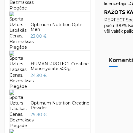
licencētajā 
RAŽOTS K
PERFECT Sport
Optimum Nutrition Opti-
pašu 100% Kan
Men
vēl vairāk pa
23,00 €
Komentār
HUMAN PROTECT Creatine
Monohydrate 500g
24,90 €
Optimum Nutrition Creatine
Powder
29,90 €