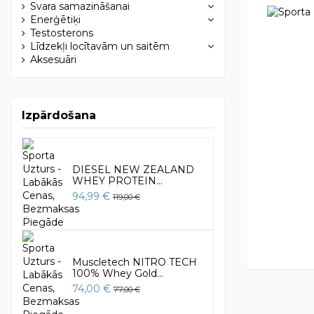
Svara samazināšanai
Enerģētiķi
Testosterons
Līdzekļi locītavām un saitēm
Aksesuāri
Izpārdošana
DIESEL NEW ZEALAND
WHEY PROTEIN...
94,99 €
119,00 €
Muscletech NITRO TECH
100% Whey Gold...
74,00 €
77,00 €