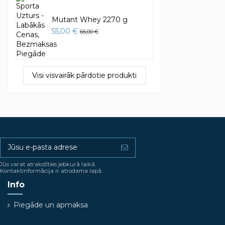
Mutant Whey 2270 g
55,00 €
66,00 €
Visi visvairāk pārdotie produkti
Jūs varat atrakstīties jebkurā laikā.
Kontaktinformācija ir atrodama lapā.
Info
Piegāde un apmaksa