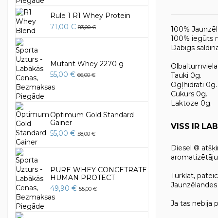
Rule 1 R1 Whey Protein
71,00 €
83,00 €
100% Jaunzēla
100% iegūts n
Dabīgs saldin
Mutant Whey 2270 g
Olbaltumviela
55,00 €
Tauki 0g.
66,00 €
Ogļhidrāti 0g.
Cukurs 0g.
Laktoze 0g.
Optimum Gold Standard
Gainer
VISS IR LA
55,00 €
58,00 €
Diesel ® atšķ
aromatizētājus
PURE WHEY CONCETRATE
Turklāt, pate
HUMAN PROTECT
Jaunzēlandes D
49,90 €
55,00 €
Ja tas nebija 