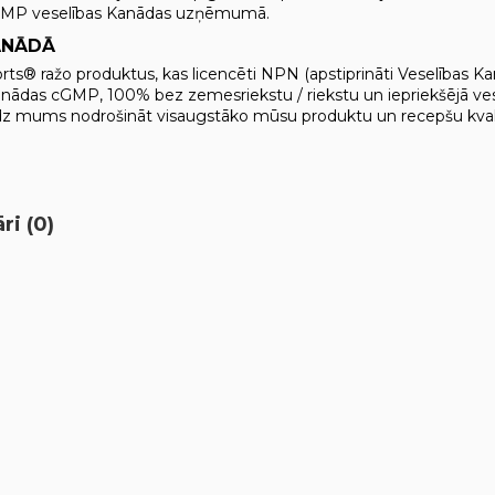
cGMP veselības Kanādas uzņēmumā.
ANĀDĀ
s® ražo produktus, kas licencēti NPN (apstiprināti Veselības Ka
ādas cGMP, 100% bez zemesriekstu / riekstu un iepriekšējā ves
līdz mums nodrošināt visaugstāko mūsu produktu un recepšu kvali
i (0)