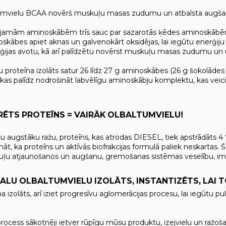
tumvielu BCAA novērš muskuļu masas zudumu un atbalsta augša
jamām aminoskābēm trīs sauc par sazarotās ķēdes aminoskābēm (BCA
skābes apiet aknas un galvenokārt oksidējas, lai iegūtu enerģiju 
ijas avotu, kā arī palīdzētu novērst muskuļu masas zudumu un 
 proteīna izolāts satur 26 līdz 27 g aminoskābes (26 g šokolāde
kas palīdz nodrošināt labvēlīgu aminoskābju komplektu, kas veic
ĒTS PROTEĪNS = VAIRĀK OLBALTUMVIELU!
u augstāku ražu, proteīns, kas atrodas DIESEL, tiek apstrādāts 4 
nāt, ka proteīns un aktīvās biofrakcijas formulā paliek neskartas. Š
ļu atjaunošanos un augšanu, gremošanas sistēmas veselību, imuni
KALU OLBALTUMVIELU IZOLĀTS, INSTANTIZĒTS, LAI T
a izolāts, arī iziet progresīvu aglomerācijas procesu, lai iegūtu pul
s process sākotnēji ietver rūpīgu mūsu produktu, izejvielu un raž