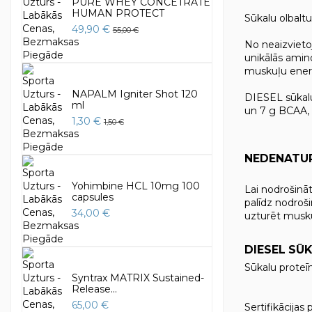
PURE WHEY CONCETRATE
HUMAN PROTECT
Sūkalu olbal
49,90 €
55,00 €
No neaizvieto
unikālās amino
muskuļu enerģ
NAPALM Igniter Shot 120
DIESEL sūkalu
ml
un 7 g BCAA, 
1,30 €
1,50 €
NEDENATUR
Yohimbine HCL 10mg 100
Lai nodrošināt
capsules
palīdz nodroši
34,00 €
uzturēt musku
DIESEL SŪ
Sūkalu proteīn
Syntrax MATRIX Sustained-
Release...
65,00 €
Sertifikācija