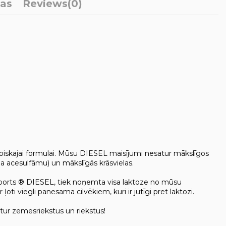
ļas
Reviews
(0)
dabiskajai formulai. Mūsu DIESEL maisījumi nesatur mākslīgos
ja acesulfāmu) un mākslīgās krāsvielas.
Sports ® DIESEL, tiek noņemta visa laktoze no mūsu
ti viegli panesama cilvēkiem, kuri ir jutīgi pret laktozi.
atur zemesriekstus un riekstus!