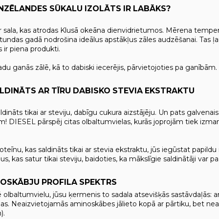
NZĒLANDES SŪKALU IZOLĀTS IR LABĀKS?
r sala, kas atrodas Klusā okeāna dienvidrietumos. Mērena tempera
undas gadā nodrošina ideālus apstākļus zāles audzēšanai. Tas ļauj
 ir piena produkti.
gadu ganās zālē, kā to dabiski iecerējis, pārvietojoties pa ganībām.
ALDINĀTS AR TĪRU DABISKO STEVIA EKSTRAKTU
dināts tikai ar steviju, dabīgu cukura aizstājēju. Un pats galvenai
! DIESEL pārspēj citas olbaltumvielas, kurās joprojām tiek izmant
teīnu, kas saldināts tikai ar stevia ekstraktu, jūs iegūstat papildu
s, kas satur tikai steviju, baidoties, ka mākslīgie saldinātāji var p
NOSKĀBJU PROFILA SPEKTRS
ē olbaltumvielu, jūsu ķermenis to sadala atsevišķās sastāvdaļās: 
as. Neaizvietojamās aminoskābes jālieto kopā ar pārtiku, bet n
).