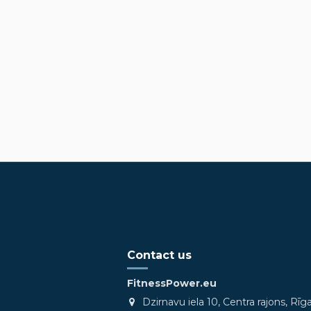
Contact us
FitnessPower.eu
Dzirnavu iela 10, Centra rajons, Rīg