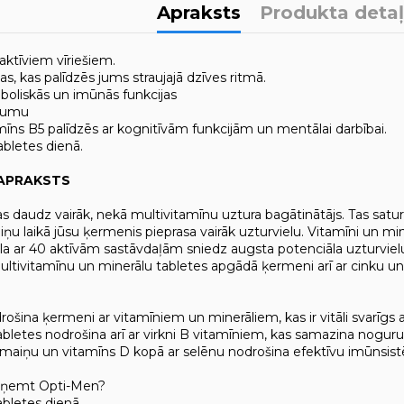
Apraksts
Produkta deta
aktīviem vīriešiem.
las, kas palīdzēs jums straujajā dzīves ritmā.
boliskās un imūnās funkcijas
rumu
mīns B5 palīdzēs ar kognitīvām funkcijām un mentālai darbībai.
abletes dienā.
APRAKSTS
as daudz vairāk, nekā multivitamīnu uztura bagātinātājs. Tas sat
ņu laikā jūsu ķermenis pieprasa vairāk uzturvielu. Vitamīni un minerā
la ar 40 aktīvām sastāvdaļām sniedz augsta potenciāla uzturvie
multivitamīnu un minerālu tabletes apgādā ķermeni arī ar cinku un
šina ķermeni ar vitamīniem un minerāliem, kas ir vitāli svarīgs at
abletes nodrošina arī ar virkni B vitamīniem, kas samazina nogur
maiņu un vitamīns D kopā ar selēnu nodrošina efektīvu imūnsis
uzņemt Opti-Men?
tabletes dienā.