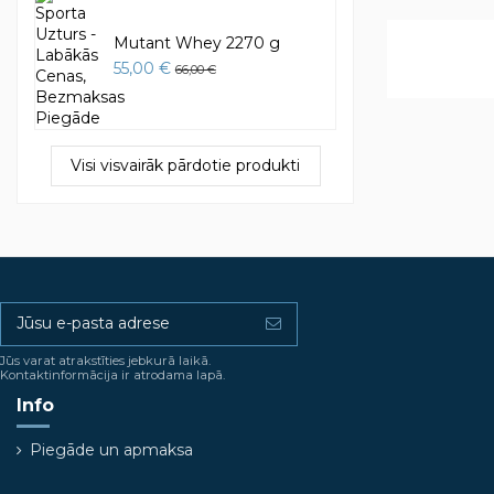
Mutant Whey 2270 g
55,00 €
66,00 €
Visi visvairāk pārdotie produkti
Jūs varat atrakstīties jebkurā laikā.
Kontaktinformācija ir atrodama lapā.
Info
Piegāde un apmaksa