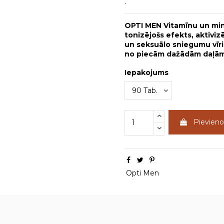
.
OPTI MEN Vitamīnu un mine
tonizējošs efekts, aktivizē
un seksuālo sniegumu vīrie
no piecām dažādām daļā
Iepakojums
Pievien
Opti Men