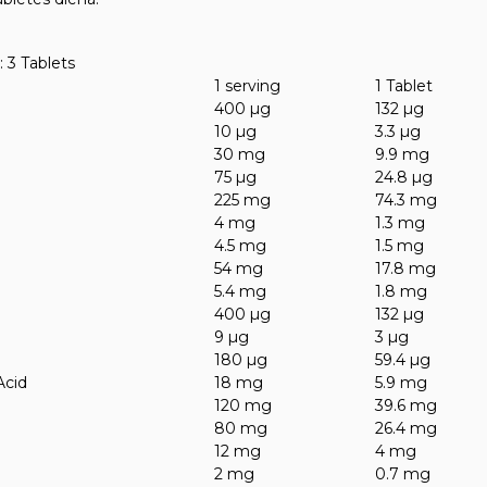
: 3 Tablets
1 serving
1 Tablet
400 µg
132 µg
10 µg
3.3 µg
30 mg
9.9 mg
75 µg
24.8 µg
225 mg
74.3 mg
4 mg
1.3 mg
4.5 mg
1.5 mg
54 mg
17.8 mg
5.4 mg
1.8 mg
400 µg
132 µg
9 µg
3 µg
180 µg
59.4 µg
Acid
18 mg
5.9 mg
120 mg
39.6 mg
80 mg
26.4 mg
12 mg
4 mg
2 mg
0.7 mg