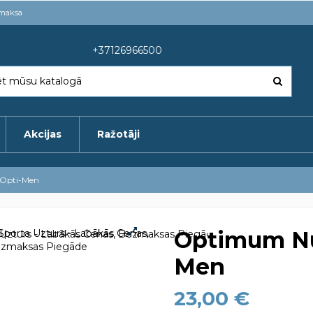
pmaksa
+37126966500
Akcijas
Ražotāji
 Opti-Men
Optimum Nut
Men
23,00 €