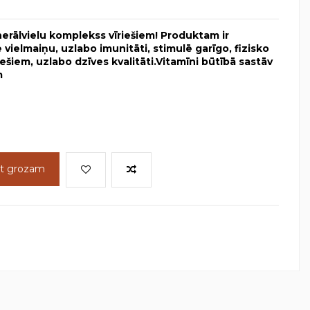
rālvielu komplekss vīriešiem! Produktam ir
 vielmaiņu, uzlabo imunitāti, stimulē garīgo, fizisko
šiem, uzlabo dzīves kvalitāti.Vitamīni būtībā sastāv
m
ot grozam