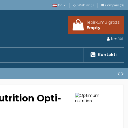
LV
Wishlist (
0
)
Compare (
0
)
Iepirkumu grozs:
Empty
Ienākt
Kontakti
rition Opti-