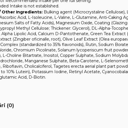
 of Recommended Intake per one full serving.
ed Intake is not established.
/ Other Ingredients:
Bulking agent (Microcrystaline Cellulose),
Ascorbic Acid, L-Isoleucine, L-Valine, L-Glutamine, Anti-Caking Ag
esium Salts of Fatty Acids), Magnesium Oxide, Coating (Glazing
propyl Methyl Cellulose; Thickener: Glycerol), DL-Alpha-Tocophe
 Alpha Lipolic Acid, Calcium D-Pantothenate, Green Tea Extract (
xtract (Zingiber oficinalle, root), Olive Leaf Extract (Olea europaea,
 Complex (standardized to 35% flavonoids), Rutin, Sodium Borate
ride, Chromium Picolinate, Solanum lycoperiscum fruit powder
 L-Choline Bitartrate, Inositol, Copper Sulphate, Sodium Molybd
ydrochloride, Manganese Sulphate, Beta-Carotene, L-Selenometh
 Riboflavin, Cholicalciferol, Tagetes erecta aerial plant part pow
 to 10% Lutein), Potassium Iodine, Retinyl Acetate, Cyanocobala
utamic Acid, D-Biotin.
i (0)