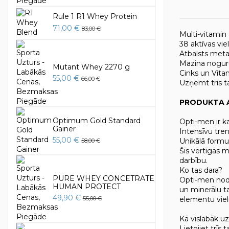
Rule 1 R1 Whey Protein
71,00 €
83,00 €
Multi-vitamin 
38 aktīvas vie
Atbalsts meta
Mazina nogu
Mutant Whey 2270 g
Cinks un Vita
55,00 €
66,00 €
Uzņemt trīs t
PRODUKTA 
Optimum Gold Standard
Opti-men ir k
Gainer
Intensīvu treni
55,00 €
Unikālā formu
58,00 €
Šīs vērtīgās 
darbību.
Ko tas dara?
PURE WHEY CONCETRATE
Opti-men nodro
HUMAN PROTECT
un minerālu t
49,90 €
elementu viel
55,00 €
Kā vislabāk 
Lietojiet trīs 