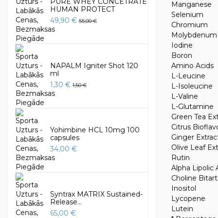
PURE WHEY CONCETRATE
Manganese
HUMAN PROTECT
Selenium
49,90 €
55,00 €
Chromium
Molybdenum
Iodine
Boron
Amino Acids
NAPALM Igniter Shot 120
ml
L-Leucine
1,30 €
L-Isoleucine
1,50 €
L-Valine
L-Glutamine
Green Tea Ext
Citrus Biofla
Yohimbine HCL 10mg 100
Ginger Extrac
capsules
Olive Leaf Ext
34,00 €
Rutin
Alpha Lipolic 
Choline Bitart
Inositol
Syntrax MATRIX Sustained-
Lycopene
Release...
Lutein
65,00 €