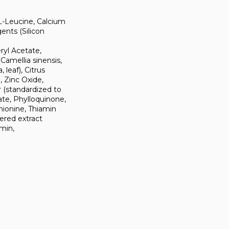
 L-Leucine, Calcium
ents (Silicon
ryl Acetate,
Camellia sinensis,
 leaf), Citrus
, Zinc Oxide,
 (standardized to
ate, Phylloquinone,
ionine, Thiamin
dered extract
min,