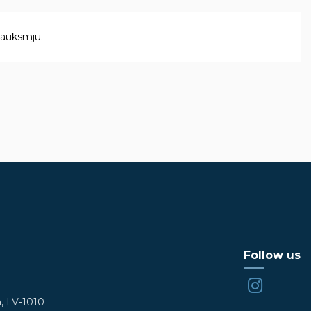
sauksmju.
Follow us
a, LV-1010