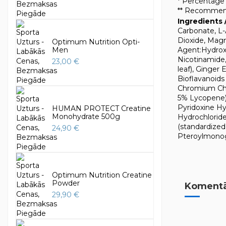
* Percentage
** Recommend
Ingredients 
Carbonate, L-
Dioxide, Magn
Optimum Nutrition Opti-
Agent:Hydroxy
Men
Nicotinamide,
23,00 €
leaf), Ginger E
Bioflavanoids
Chromium Chlo
5% Lycopene),
Pyridoxine H
HUMAN PROTECT Creatine
Monohydrate 500g
Hydrochloride,
(standardized
24,90 €
Pteroylmonogl
Optimum Nutrition Creatine
Powder
Komentār
29,90 €