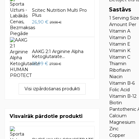
Sastāvs
Scitec Nutrition Multi Pro
Plus
1 Serving Size
26,90 €
29,90 €
Amount Per
Vitamin A
Vitamin D
Vitamin E
Vitamin K
AAKG 2:1 Arginine Alpha
Ketoglutarate...
Vitamin C
23,99 €
Thiamin
27,00 €
Riboflavin
Niacin
Vitamin B-6
Visi izpārdošanas produkti
Folic Acid
Vitamin B-12
Biotin
Pantothenic 
Calcium
Visvairāk pārdotie produkti
Magnesium
Zinc
Copper