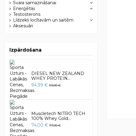
Svara samazināšanai
Enerģētiķi
Testosterons
Līdzekļi locītavām un saitēm
Aksesuāri
Izpārdošana
DIESEL NEW ZEALAND
WHEY PROTEIN...
94,99 €
119,00 €
Muscletech NITRO TECH
100% Whey Gold...
74,00 €
77,00 €