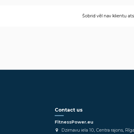
Šobrid vēl nav klientu at
Contact us
FitnessPower.eu
Dzirnavu iela 10, Centra rajons, Rīg