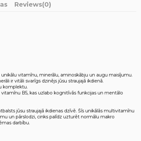
ļas
Reviews
(0)
ur unikālu vitamīnu, minerālu, aminoskābju un augu maisījumu.
li ir vitāli svarīgs dzinējs jūsu straujajā ikdienā.
lu komplektu.
 vitamīnu B5, kas uzlabo kognitīvās funkcijas un mentālo
balsts jūsu straujajā ikdienas dzīvē. Šīs unikālās multivitamīnu
umu un pārslodzi, cinks palīdz uzturēt normālu makro
tēmas darbību.