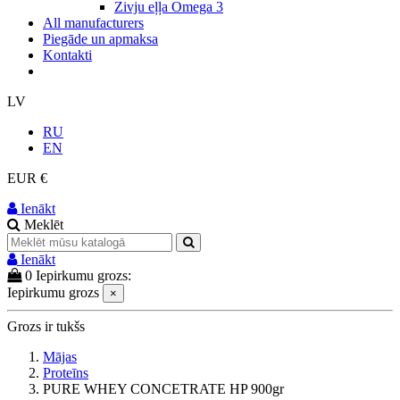
Zivju eļļa Omega 3
All manufacturers
Piegāde un apmaksa
Kontakti
LV
RU
EN
EUR €
Ienākt
Meklēt
Ienākt
0
Iepirkumu grozs:
Iepirkumu grozs
×
Grozs ir tukšs
Mājas
Proteīns
PURE WHEY CONCETRATE HP 900gr