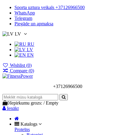
Sporta uztura veikals +37126966500
WhatsApp
Telegram
Piegāde un apmaksa
LV
RU
LV
EN
Wishlist (
0
)
Compare (
0
)
+37126966500
0
Iepirkumu grozs:
/
Empty
Ienākt
Katalogs
Proteīns
Batoniņi