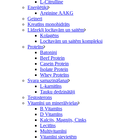
L-Citrulline
Enerģētiķi
Arginine AAKG
Geineri
Kreatīns monohidrāts
Līdzekļi locītavām un saitēm
Kolagēns
Locītavām un saitēm kompleksi
Proteīns
Batoniņi
Beef Protein
Casein Protein
Isolate Protein
Whey Proteīns
Svara samazināšanai
L-karnitīns
Tauku dedzinātāji
Testosterons
Vitamīni un minerālvielas
B Vitamīns
D Vitamīns
Kalcijs, Magnijs, Cinks
Lecitīns
Multivitamīni
Vitamīni sievietēm