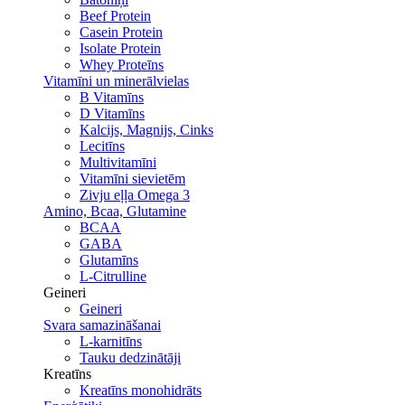
Beef Protein
Casein Protein
Isolate Protein
Whey Proteīns
Vitamīni un minerālvielas
B Vitamīns
D Vitamīns
Kalcijs, Magnijs, Cinks
Lecitīns
Multivitamīni
Vitamīni sievietēm
Zivju eļļa Omega 3
Amino, Bcaa, Glutamine
BCAA
GABA
Glutamīns
L-Citrulline
Geineri
Geineri
Svara samazināšanai
L-karnitīns
Tauku dedzinātāji
Kreatīns
Kreatīns monohidrāts