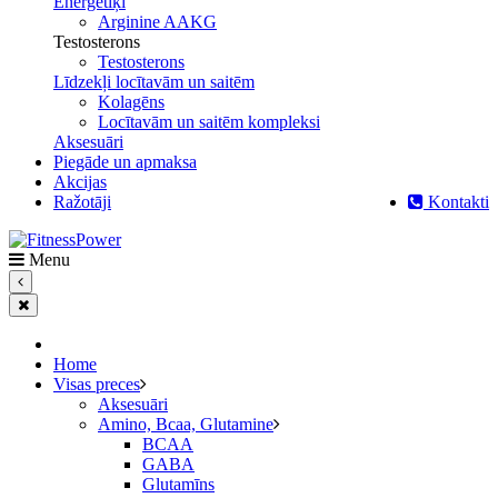
Enerģētiķi
Arginine AAKG
Testosterons
Testosterons
Līdzekļi locītavām un saitēm
Kolagēns
Locītavām un saitēm kompleksi
Aksesuāri
Piegāde un apmaksa
Akcijas
Ražotāji
Kontakti
Menu
Home
Visas preces
Aksesuāri
Amino, Bcaa, Glutamine
BCAA
GABA
Glutamīns