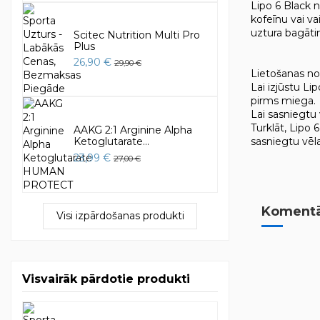
Lipo 6 Black n
kofeīnu vai va
uztura bagātin
Scitec Nutrition Multi Pro
Plus
26,90 €
29,90 €
Lietošanas no
Lai izjūstu Li
pirms miega.
Lai sasniegtu 
Turklāt, Lipo 
AAKG 2:1 Arginine Alpha
sasniegtu vēl
Ketoglutarate...
23,99 €
27,00 €
Komentār
Visi izpārdošanas produkti
Visvairāk pārdotie produkti