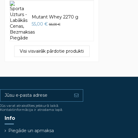
Mutant Whey 2270 g
55,00 €
66,00 €
Visi visvairāk pārdotie produkti
Jūs varat atrakstīties jebkurā laikā.
Kontaktinformācija ir atrodama lapā.
Info
Piegāde un apmaksa