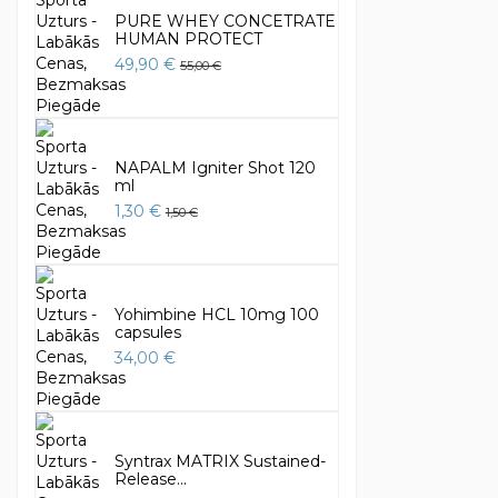
PURE WHEY CONCETRATE
HUMAN PROTECT
49,90 €
55,00 €
NAPALM Igniter Shot 120
ml
1,30 €
1,50 €
Yohimbine HCL 10mg 100
capsules
34,00 €
Syntrax MATRIX Sustained-
Release...