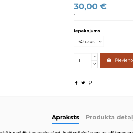
30,00 €
.
Iepakojums
Pievien
Apraksts
Produkta deta
ikā ir parādijušies neskaitāmi „īpaši spēcīgi" svara zaudēšanas pr