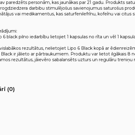
av paredzēts personām, kas jaunākas par 21 gadu. Produkts satur k
irogdziedzera darbibu stimulējošus savienojumus saturošus produk
ātājus vai medikamentus, kas saturfenilefrīnu, kofeīnu vai citus s
rādījumi:
po 6 black pilno iedarbību lietojiet 1 kapsulas no rīta un vēl 1 ka
vislabākos rezultātus, nelietojiet Lipo 6 Black kopā ar ēdienreiz
6 Black ir jālieto ar pārtraukumiem. Produktu var lietot ilgākais 
amos rezultātus, jāievēro sabalansēts uzturs un regulāru treniņu
i (0)