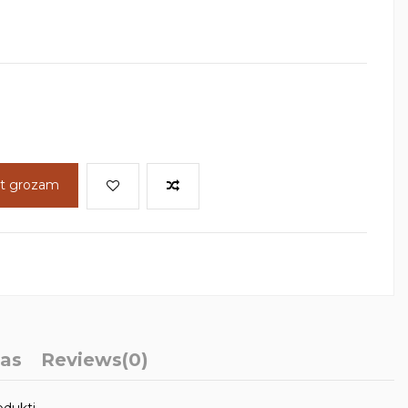
ot grozam
ļas
Reviews
(0)
odukti.