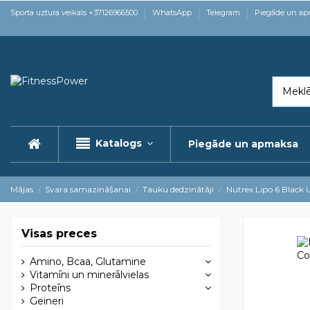
Sporta uztura veikals +37126966500
WhatsApp
Telegram
Piegāde un a
Katalogs
Piegāde un apmaksa
Mājas
Svara samazināšanai
Tauku dedzinātāji
Nutrex Lipo 6 Black 
Visas preces
Amino, Bcaa, Glutamine
Vitamīni un minerālvielas
Proteīns
Geineri