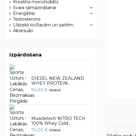
Kreatīns monohidrāts
Svara samazināšanai
Enerģētiķi
Testosterons
Līdzekļi locītavām un saitēm
Aksesuāri
Izpārdošana
DIESEL NEW ZEALAND
WHEY PROTEIN...
94,99 €
119,00 €
Muscletech NITRO TECH
100% Whey Gold...
74,00 €
77,00 €
Pēdējo gadu la