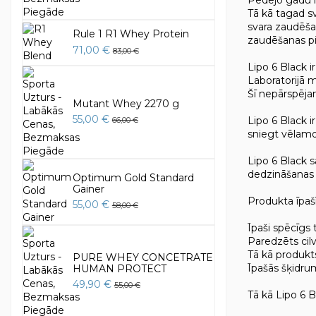
Tā kā tagad sv
svara zaudēšan
Rule 1 R1 Whey Protein
zaudēšanas pi
71,00 €
83,00 €
Lipo 6 Black i
Laboratorijā 
Šī nepārspējam
Mutant Whey 2270 g
55,00 €
Lipo 6 Black i
66,00 €
sniegt vēlamos
Lipo 6 Black s
dedzināšanas l
Optimum Gold Standard
Gainer
Produkta īpaš
55,00 €
58,00 €
Īpaši spēcīgs
Paredzēts cil
Tā kā produkts 
PURE WHEY CONCETRATE
Īpašās šķidru
HUMAN PROTECT
49,90 €
55,00 €
Tā kā Lipo 6 Bl