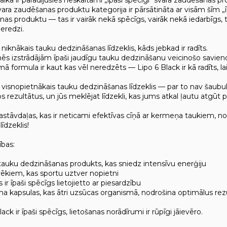
ara zaudēšanas produktu kategorija ir pārsātināta ar visām šīm „ī
as produktu — tas ir vairāk nekā spēcīgs, vairāk nekā iedarbīgs, t
eredzi.
r niknākais tauku dedzināšanas līdzeklis, kāds jebkad ir radīts.
mēs izstrādājām īpaši jaudīgu tauku dedzināšanu veicinošo savi
ā formula ir kaut kas vēl neredzēts — Lipo 6 Black ir kā radīts, lai
r visnopietnākais tauku dedzināšanas līdzeklis — par to nav šaubul 
 rezultātus, un jūs meklējat līdzekli, kas jums atkal ļautu atgūt 
astāvdaļas, kas ir neticami efektīvas cīņā ar kermeņa taukiem, nod
īdzeklis!
ības:
 tauku dedzināšanas produkts, kas sniedz intensīvu enerģiju
vēkiem, kas sportu uztver nopietni
ir īpaši spēcīgs lietojietto ar piesardzību
ma kapsulas, kas ātri uzsūcas organismā, nodrošina optimālus rez
ack ir īpaši spēcīgs, lietošanas norādīrumi ir rūpīgi jāievēro.