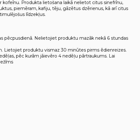
ofeīnu. Produkta lietošana laikā nelietot citus sinefrīnu,
tus, piemēram, kafiju, tēju, gāzētus dzērienus, kā arī citus
timulējošus līdzekļus.
psulas pēcpusdienā. Nelietojiet produktu mazāk nekā 6 stundas
ēm. Lietojiet produktu vismaz 30 minūtes pirms ēdienreizes.
8 nedēļas, pēc kurām jāievēro 4 nedēļu pārtraukums. Lai
 režīms