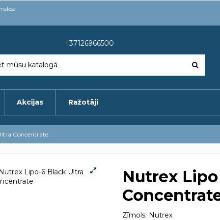
pmaksa
+37126966500
Akcijas
Ražotāji
Ultra Concentrate
Nutrex Lipo 
Concentrat
Zīmols:
Nutrex