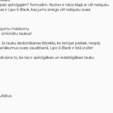
paši spēcīgajām" formulām, Nutrex ir nācis klajā ar vēl nebijušu
as ir Lipo 6 Black, kas jums sniegs vēl nebijušu svara
enojumu maisīumu.
 iznīcinātu taukus!
Ja tauku dedzināšanas līdzeklis, ko lietojat pašlaik, nespēj
panākumus svara zaudēšanā, Lipo 6 Black ir īstā izvēle!
rošina to, ka tas ir spēcīgākais un iedarbīgākais tauku
ultātus