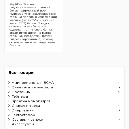
PeptiBeef ® – это
гидролизованный говяжий
белок – фирменный изолят
HydroBEEF® (гидролизованные
говяжьи пептиды), содержащий
мясные (около 25 %) и костные
(около 75 %) белки. Продукт
отличается наибольшим
содержанием мясного белка
среди имеющихся на рынке
говяжьих продуктов. Протеин
гидролизированный, поэтому
окончательные пептиды очень
быстро...
Все товары
Аминокислоты и BCAA
Витамины и минералы
Протеины
Гейнеры
Креатин моногидрат
Снижения веса
Энергетики
Тестостерон
Суставы и связки
Aксессуары