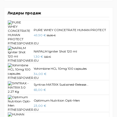
Лидеры продаж
PURE WHEY CONCETRATE HUMAN PROTECT
49,90 €
55,00 €
NAPALM Igniter Shot 120 ml
1,30 €
1,50 €
Yohimbine HCL 10mg 100 capsules
34,00 €
Syntrax MATRIX Sustained-Release...
65,00 €
Optimum Nutrition Opti-Men
23,00 €