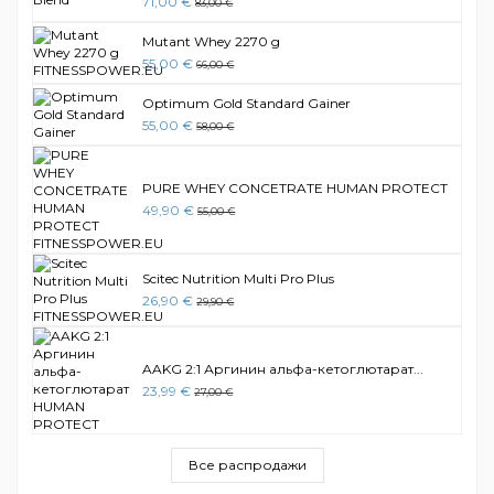
71,00 €
83,00 €
Mutant Whey 2270 g
55,00 €
66,00 €
Optimum Gold Standard Gainer
55,00 €
58,00 €
PURE WHEY CONCETRATE HUMAN PROTECT
49,90 €
55,00 €
Scitec Nutrition Multi Pro Plus
26,90 €
29,90 €
AAKG 2:1 Аргинин альфа-кетоглютарат...
23,99 €
27,00 €
Все распродажи