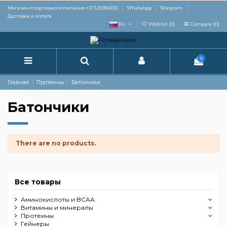
Магазин спортивного питания +37126966500
WhatsApp
Telegram
Доставка и оплата
RU
Wishlist (
0
)
Compare (
0
)
0
Главная
Протеины
Батончики
Батончики
There are no products.
Все товары
Аминокислоты и BCAA
Витамины и минералы
Протеины
Гейнеры