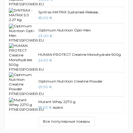
Syntrax MATRIX Sustained-Release...
65,00 €
Optimum Nutrition Opti-Men
23,00 €
HUMAN PROTECT Creatine Monohydrate 500g
24,90 €
Optimum Nutrition Creatine Powder
29,90 €
Mutant Whey 2270 g
55,00 €
66,00 €
Все популярные товары