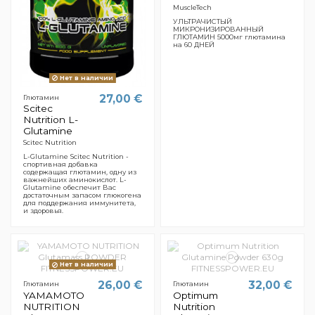
MuscleTech
УЛЬТРАЧИСТЫЙ
МИКРОНИЗИРОВАННЫЙ
ГЛЮТАМИН 5000мг глютамина
на 60 ДНЕЙ
Нет в наличии
27,00 €
Глютамин
Scitec
Nutrition L-
Glutamine
Scitec Nutrition
L-Glutamine Scitec Nutrition -
спортивная добавка
содержащая глютамин, одну из
важнейших аминокислот. L-
Glutamine обеспечит Вас
достаточным запасом глюкогена
для поддержания иммунитета,
и здоровья.
Нет в наличии
26,00 €
32,00 €
Глютамин
Глютамин
YAMAMOTO
Optimum
NUTRITION
Nutrition