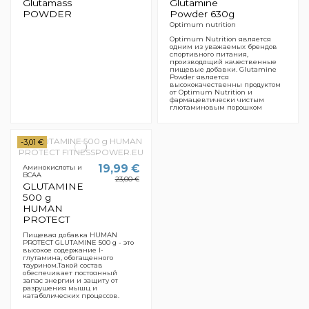
Glutamass
Glutamine
POWDER
Powder 630g
Optimum nutrition
Optimum Nutrition является
одним из уважаемых брендов
спортивного питания,
производящий качественные
пищевые добавки. Glutamine
Powder является
высококачественны продуктом
от Optimum Nutrition и
фармацевтически чистым
глютаминовым порошком
-3,01 €
19,99 €
Аминокислоты и
BCAA
23,00 €
GLUTAMINE
500 g
HUMAN
PROTECT
Пищевая добавка HUMAN
PROTECT GLUTAMINE 500 g - это
высокое содержание l-
глутамина, обогащенного
таурином.Такой состав
обеспечивает постоянный
запас энергии и защиту от
разрушения мышц и
катаболических процессов.