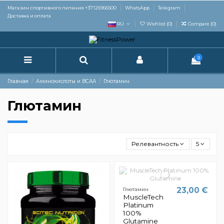
Магазин спортивного питания +37126966500
WhatsApp
Telegram
Доставка и оплата
RU
Wishlist (
0
)
Compare (
0
)
0
Главная
Аминокислоты и BCAA
Глютамин
Глютамин
Релевантность
5
23,00 €
Глютамин
MuscleTech
Platinum
100%
Glutamine