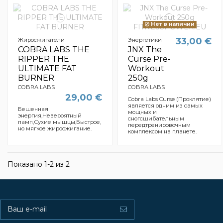
Нет в наличии
33,00 €
Жиросжигатели
Энергетики
COBRA LABS THE
JNX The
RIPPER THE
Curse Pre-
ULTIMATE FAT
Workout
BURNER
250g
COBRA LABS
COBRA LABS
29,00 €
Cobra Labs Curse (Проклятие)
является одним из самых
Бешенная
мощных и
энергия,Невероятный
сногсшибательным
памп,Сухие мышцы,Быстрое,
передтренировочным
но мягкое жиросжигание.
комплексом на планете.
Показано 1-2 из 2