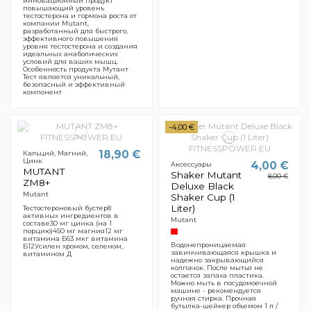
инновационный продукт
повышающий уровень
тестостерона и гормона роста от
компании Mutant,
разработанный для быстрого,
эффективного повышения
уровня тестостерона и создания
идеальных анаболических
условий для ваших мышц.
Особенность продукта Мутант
Тест является уникальный,
безопасный и эффективный
компонент
-4,00 €
18,90 €
Кальций, Магний,
Цинк
4,00 €
Aксессуары
MUTANT
Shaker Mutant
8,00 €
ZM8+
Deluxe Black
Mutant
Shaker Cup (1
Liter)
Тестостероновый бустер8
активных ингредиентов в
Mutant
составе30 мг цинка (на 1
порцию)450 мг магния12 мг
витамина Б63 мкг витамина
Водонепроницаемая
Б12Усилен хромом, селеном,
завинчивающаяся крышка и
витамином Д
надежно закрывающийся
колпачок. После мытья не
остается запаха пластика.
Можно мыть в посудомоечной
машине - рекомендуется
ручная стирка. Прочная
бутылка-шейкер объемом 1 л /