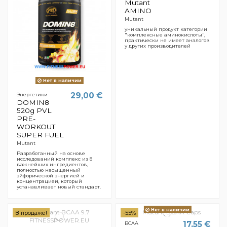
Mutant
AMINO
Mutant
уникальный продукт категории
"комплексные аминокислоты",
практически не имеет аналогов
у других производителей
Нет в наличии
29,00 €
Энергетики
DOMIN8
520g PVL
PRE-
WORKOUT
SUPER FUEL
Mutant
Разработанный на основе
исследований комплекс из 8
важнейших ингредиентов,
полностью насыщенный
эйфорической энергией и
концентрацией, который
устанавливает новый стандарт.
Нет в наличии
В продаже!
-55%
17,55 €
BCAA