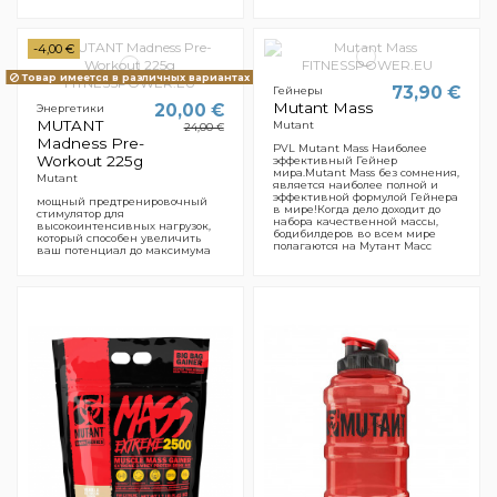
-4,00 €
Товар имеется в различных вариантах
73,90 €
Гейнеры
Mutant Mass
20,00 €
Энергетики
MUTANT
Mutant
24,00 €
Madness Pre-
PVL Mutant Mass Наиболее
Workout 225g
эффективный Гейнер
мира.Mutant Mass без сомнения,
Mutant
является наиболее полной и
эффективной формулой Гейнера
мощный предтренировочный
в мире!Когда дело доходит до
стимулятор для
набора качественной массы,
высокоинтенсивных нагрузок,
бодибилдеров во всем мире
который способен увеличить
полагаются на Мутант Масс
ваш потенциал до максимума