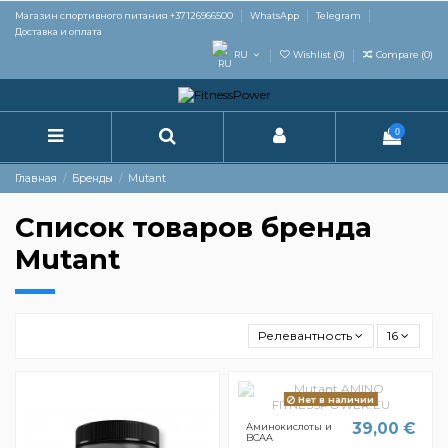
Магазин спортивного питания +37126966500
WhatsApp
Telegram
Доставка и оплата
RU
Wishlist (
0
)
Compare (
0
)
0
Главная
Бренды
Mutant
Список товаров бренда
Mutant
Релевантность
16
Нет в наличии
39,00 €
Аминокислоты и
BCAA