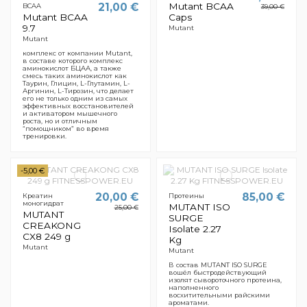
Mutant BCAA
21,00 €
BCAA
39,00 €
Mutant BCAA
Caps
9.7
Mutant
Mutant
комплекс от компании Mutant,
в составе которого комплекс
аминокислот БЦАА, а также
смесь таких аминокислот как
Таурин, Глицин, L-Глутамин, L-
Аргинин, L-Тирозин, что делает
его не только одним из самых
эффективных восстановителей
и активатором мышечного
роста, но и отличным
“помощником” во время
тренировки.
-5,00 €
20,00 €
85,00 €
Креатин
Протеины
моногидрат
MUTANT ISO
25,00 €
MUTANT
SURGE
CREAKONG
Isolate 2.27
CX8 249 g
Kg
Mutant
Mutant
В состав MUTANT ISO SURGE
вошёл быстродействующий
изолят сывороточного протеина,
наполненного
восхитительными райскими
ароматами.