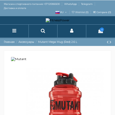
Магазин спортивного питания +37126966500
WhatsApp
Telegram
Доставка и оплата
RU
Wishlist (
0
)
Compare (
0
)
0
Главная
Aксессуары
Mutant Mega Mug (Red) 2.6 L