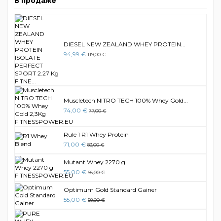
В продаже
DIESEL NEW ZEALAND WHEY PROTEIN...
94,99 €
119,00 €
Muscletech NITRO TECH 100% Whey Gold...
74,00 €
77,00 €
Rule 1 R1 Whey Protein
71,00 €
83,00 €
Mutant Whey 2270 g
55,00 €
66,00 €
Optimum Gold Standard Gainer
55,00 €
58,00 €