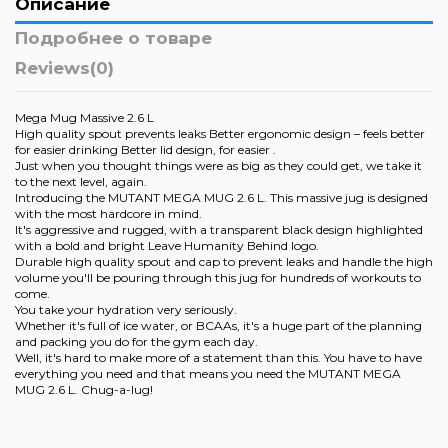
Описание
Подробнее о товаре
Reviews
(0)
Mega Mug Massive 2.6 L
High quality spout prevents leaks Better ergonomic design – feels better
for easier drinking Better lid design, for easier .
Just when you thought things were as big as they could get, we take it
to the next level, again.
Introducing the MUTANT MEGA MUG 2.6 L. This massive jug is designed
with the most hardcore in mind.
It's aggressive and rugged, with a transparent black design highlighted
with a bold and bright Leave Humanity Behind logo.
Durable high quality spout and cap to prevent leaks and handle the high
volume you'll be pouring through this jug for hundreds of workouts to
come.
You take your hydration very seriously.
Whether it's full of ice water, or BCAAs, it's a huge part of the planning
and packing you do for the gym each day.
Well, it's hard to make more of a statement than this. You have to have
everything you need and that means you need the MUTANT MEGA
MUG 2.6 L. Chug-a-lug!